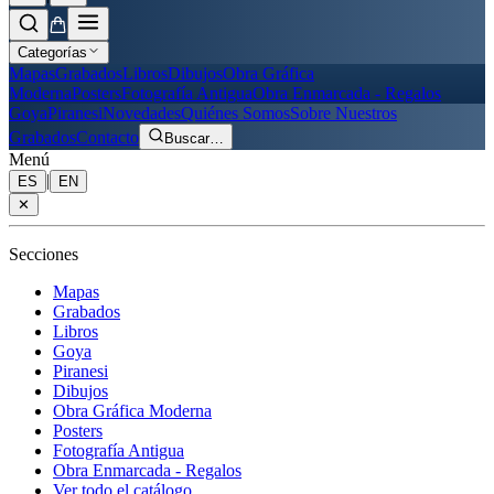
Categorías
Mapas
Grabados
Libros
Dibujos
Obra Gráfica
Moderna
Posters
Fotografía Antigua
Obra Enmarcada - Regalos
Goya
Piranesi
Novedades
Quiénes Somos
Sobre Nuestros
Grabados
Contacto
Buscar
…
Menú
|
ES
EN
✕
Secciones
Mapas
Grabados
Libros
Goya
Piranesi
Dibujos
Obra Gráfica Moderna
Posters
Fotografía Antigua
Obra Enmarcada - Regalos
Ver todo el catálogo