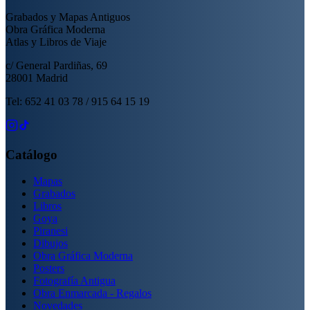
Grabados y Mapas Antiguos
Obra Gráfica Moderna
Atlas y Libros de Viaje
c/ General Pardiñas, 69
28001 Madrid
Tel: 652 41 03 78 / 915 64 15 19
Catálogo
Mapas
Grabados
Libros
Goya
Piranesi
Dibujos
Obra Gráfica Moderna
Posters
Fotografía Antigua
Obra Enmarcada - Regalos
Novedades