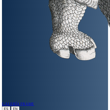
GALERÍA FRAME
|
ES
EN