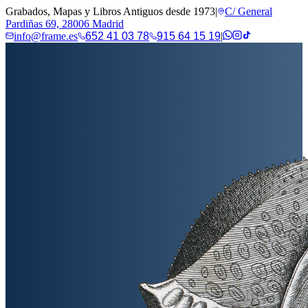
Grabados, Mapas y Libros Antiguos desde 1973
|
C/ General
Pardiñas 69, 28006 Madrid
info@frame.es
652 41 03 78
915 64 15 19
|