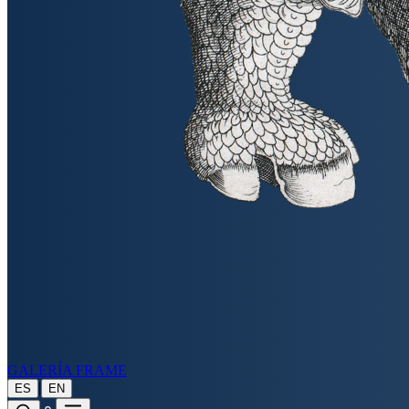
GALERÍA FRAME
|
ES
EN