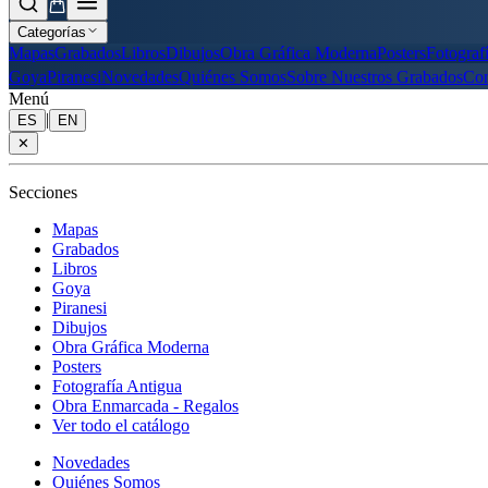
Categorías
Mapas
Grabados
Libros
Dibujos
Obra Gráfica Moderna
Posters
Fotograf
Goya
Piranesi
Novedades
Quiénes Somos
Sobre Nuestros Grabados
Con
Menú
|
ES
EN
✕
Secciones
Mapas
Grabados
Libros
Goya
Piranesi
Dibujos
Obra Gráfica Moderna
Posters
Fotografía Antigua
Obra Enmarcada - Regalos
Ver todo el catálogo
Novedades
Quiénes Somos