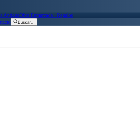
ía Antigua
Obra Enmarcada - Regalos
tacto
Buscar
…