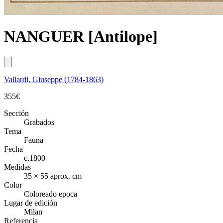
NANGUER [Antilope]
Vallardi, Giuseppe (1784-1863)
355
€
Sección
Grabados
Tema
Fauna
Fecha
c.1800
Medidas
35 × 55 aprox. cm
Color
Coloreado epoca
Lugar de edición
Milan
Referencia