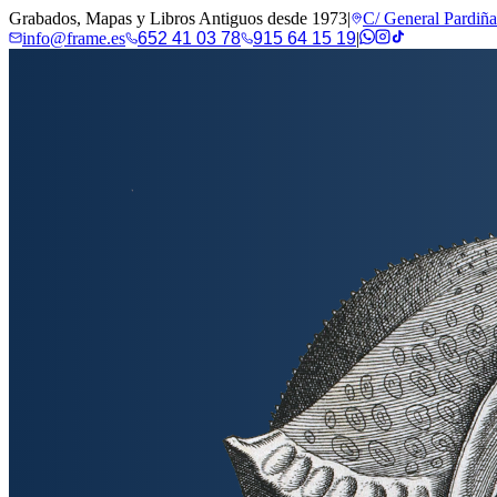
Grabados, Mapas y Libros Antiguos desde 1973
|
C/ General Pardiñ
info@frame.es
652 41 03 78
915 64 15 19
|