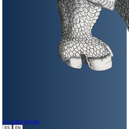
GALERÍA FRAME
|
ES
EN