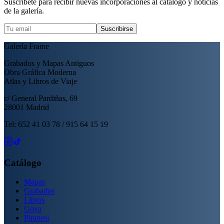
Suscríbete para recibir nuevas incorporaciones al catálogo y noticias
de la galería.
Suscribirse
Galería Frame
Grabados y Mapas Antiguos
Obra Gráfica Moderna
Atlas y Libros de Viaje
c/ General Pardiñas, 69
28001 Madrid
Tel: 652 41 03 78 / 915 64 15 19
Catálogo
Mapas
Grabados
Libros
Goya
Piranesi