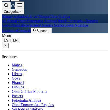
Categorías
Mapas
Grabados
Libros
Dibujos
Obra Gráfica
Moderna
Posters
Fotografía Antigua
Obra Enmarcada - Regalos
Goya
Piranesi
Novedades
Quiénes Somos
Sobre Nuestros
Grabados
Contacto
Buscar
…
Menú
|
ES
EN
✕
Secciones
Mapas
Grabados
Libros
Goya
Piranesi
Dibujos
Obra Gráfica Moderna
Posters
Fotografía Antigua
Obra Enmarcada - Regalos
Ver todo el catálogo