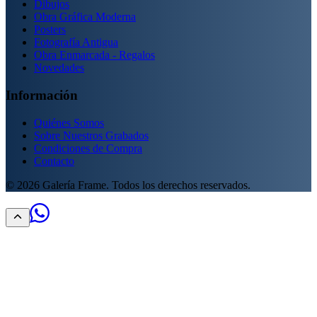
Dibujos
Obra Gráfica Moderna
Posters
Fotografía Antigua
Obra Enmarcada - Regalos
Novedades
Información
Quiénes Somos
Sobre Nuestros Grabados
Condiciones de Compra
Contacto
©
2026
Galería Frame. Todos los derechos reservados.