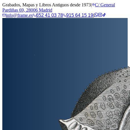
Grabados, Mapas y Libros Antiguos desde 1973
|
C/ General
Pardiñas 69, 28006 Madrid
info@frame.es
652 41 03 78
915 64 15 19
|