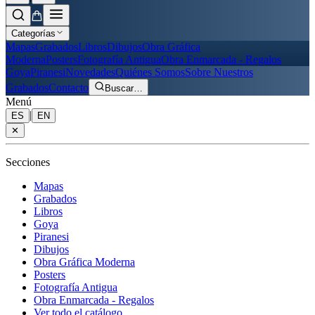
Categorías
Mapas
Grabados
Libros
Dibujos
Obra Gráfica
Moderna
Posters
Fotografía Antigua
Obra Enmarcada - Regalos
Goya
Piranesi
Novedades
Quiénes Somos
Sobre Nuestros
Grabados
Contacto
Buscar
…
Menú
|
ES
EN
✕
Secciones
Mapas
Grabados
Libros
Goya
Piranesi
Dibujos
Obra Gráfica Moderna
Posters
Fotografía Antigua
Obra Enmarcada - Regalos
Ver todo el catálogo