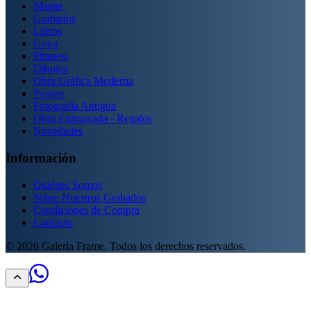
Mapas
Grabados
Libros
Goya
Piranesi
Dibujos
Obra Gráfica Moderna
Posters
Fotografía Antigua
Obra Enmarcada - Regalos
Novedades
Información
Quiénes Somos
Sobre Nuestros Grabados
Condiciones de Compra
Contacto
©
2026
Galería Frame. Todos los derechos reservados.