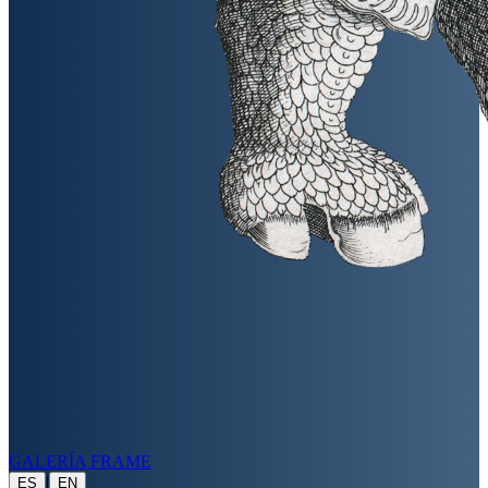
GALERÍA FRAME
|
ES
EN