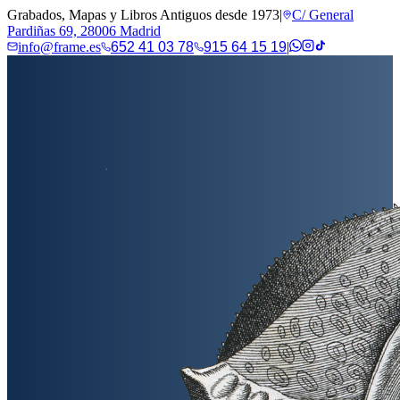
Grabados, Mapas y Libros Antiguos desde 1973
|
C/ General
Pardiñas 69, 28006 Madrid
info@frame.es
652 41 03 78
915 64 15 19
|