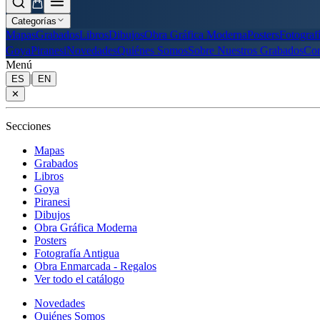
Categorías
Mapas
Grabados
Libros
Dibujos
Obra Gráfica Moderna
Posters
Fotograf
Goya
Piranesi
Novedades
Quiénes Somos
Sobre Nuestros Grabados
Con
Menú
|
ES
EN
✕
Secciones
Mapas
Grabados
Libros
Goya
Piranesi
Dibujos
Obra Gráfica Moderna
Posters
Fotografía Antigua
Obra Enmarcada - Regalos
Ver todo el catálogo
Novedades
Quiénes Somos