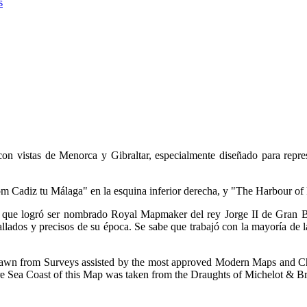
s
con vistas de Menorca y Gibraltar, especialmente diseñado para repre
from Cadiz tu Málaga" en la esquina inferior derecha, y "The Harbour of
que logró ser nombrado Royal Mapmaker del rey Jorge II de Gran B
ados y precisos de su época. Se sabe que trabajó con la mayoría de la
awn from Surveys assisted by the most approved Modern Maps and Ch
ire Sea Coast of this Map was taken from the Draughts of Michelot & Br