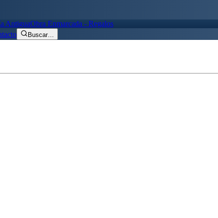
ía Antigua
Obra Enmarcada - Regalos
tacto
Buscar
…