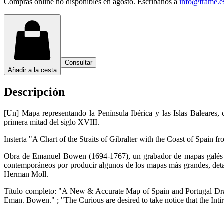
Compras online no disponibles en agosto. Escríbanos a
info@frame.e
Consultar
Añadir a la cesta
Descripción
[Un] Mapa representando la Península Ibérica y las Islas Baleares, 
primera mitad del siglo XVIII.
Insterta "A Chart of the Straits of Gibralter with the Coast of Spain 
Obra de Emanuel Bowen (1694-1767), un grabador de mapas galés 
contemporáneos por producir algunos de los mapas más grandes, detall
Herman Moll.
Título completo: "A New & Accurate Map of Spain and Portugal Dr
Eman. Bowen." ; "The Curious are desired to take notice that the Int