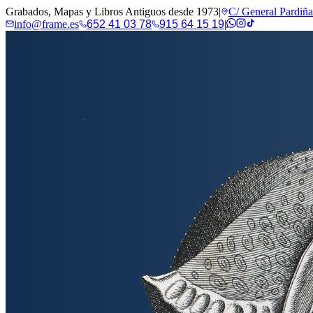
Grabados, Mapas y Libros Antiguos desde 1973
|
C/ General Pardiñ
info@frame.es
652 41 03 78
915 64 15 19
|