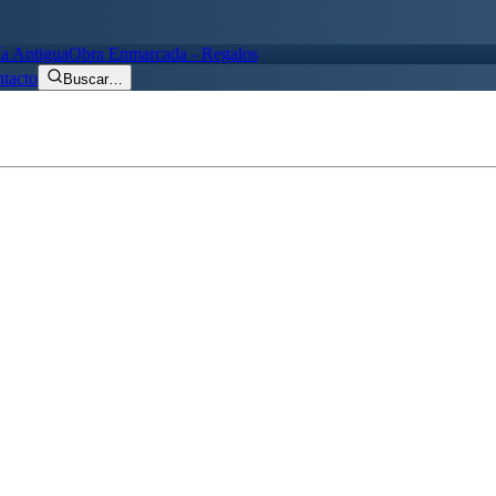
ía Antigua
Obra Enmarcada - Regalos
tacto
Buscar
…