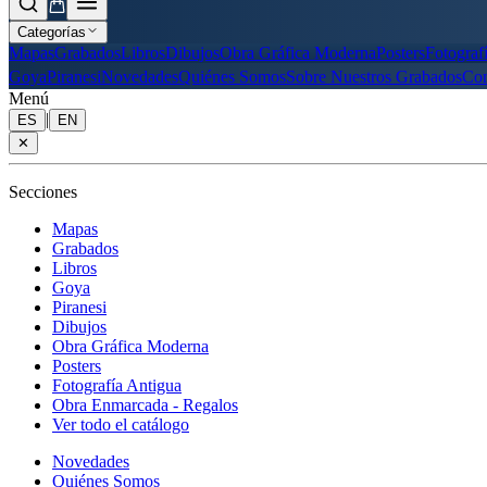
Categorías
Mapas
Grabados
Libros
Dibujos
Obra Gráfica Moderna
Posters
Fotograf
Goya
Piranesi
Novedades
Quiénes Somos
Sobre Nuestros Grabados
Con
Menú
|
ES
EN
✕
Secciones
Mapas
Grabados
Libros
Goya
Piranesi
Dibujos
Obra Gráfica Moderna
Posters
Fotografía Antigua
Obra Enmarcada - Regalos
Ver todo el catálogo
Novedades
Quiénes Somos