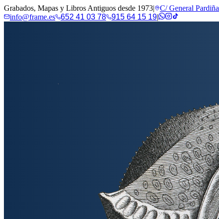
Grabados, Mapas y Libros Antiguos desde 1973
|
C/ General Pardiñ
info@frame.es
652 41 03 78
915 64 15 19
|