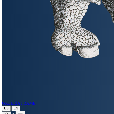
GALERÍA FRAME
|
ES
EN