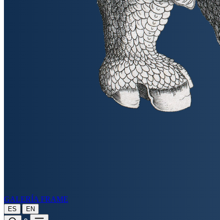
GALERÍA FRAME
|
ES
EN