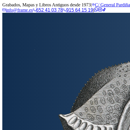
Grabados, Mapas y Libros Antiguos desde 1973
|
C/ General Pardiñ
info@frame.es
652 41 03 78
915 64 15 19
|