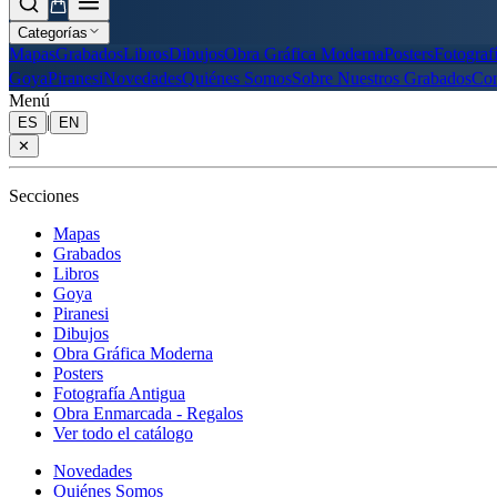
Categorías
Mapas
Grabados
Libros
Dibujos
Obra Gráfica Moderna
Posters
Fotograf
Goya
Piranesi
Novedades
Quiénes Somos
Sobre Nuestros Grabados
Con
Menú
|
ES
EN
✕
Secciones
Mapas
Grabados
Libros
Goya
Piranesi
Dibujos
Obra Gráfica Moderna
Posters
Fotografía Antigua
Obra Enmarcada - Regalos
Ver todo el catálogo
Novedades
Quiénes Somos