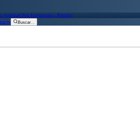
ía Antigua
Obra Enmarcada - Regalos
tacto
Buscar
…