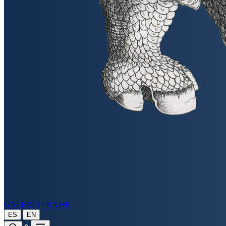
GALERÍA FRAME
|
ES
EN