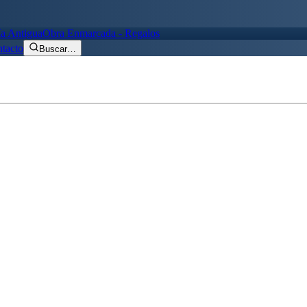
ía Antigua
Obra Enmarcada - Regalos
tacto
Buscar
…