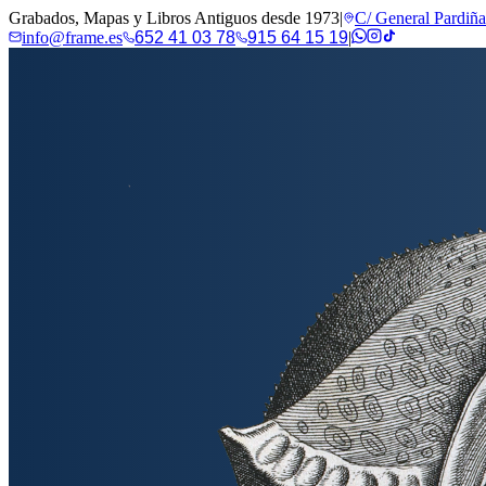
Grabados, Mapas y Libros Antiguos desde 1973
|
C/ General Pardiñ
info@frame.es
652 41 03 78
915 64 15 19
|