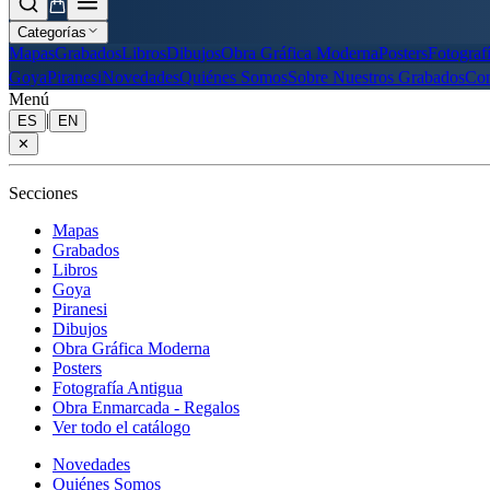
Categorías
Mapas
Grabados
Libros
Dibujos
Obra Gráfica Moderna
Posters
Fotograf
Goya
Piranesi
Novedades
Quiénes Somos
Sobre Nuestros Grabados
Con
Menú
|
ES
EN
✕
Secciones
Mapas
Grabados
Libros
Goya
Piranesi
Dibujos
Obra Gráfica Moderna
Posters
Fotografía Antigua
Obra Enmarcada - Regalos
Ver todo el catálogo
Novedades
Quiénes Somos