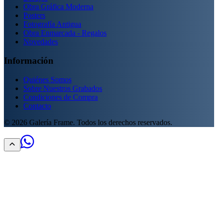
Obra Gráfica Moderna
Posters
Fotografía Antigua
Obra Enmarcada - Regalos
Novedades
Información
Quiénes Somos
Sobre Nuestros Grabados
Condiciones de Compra
Contacto
©
2026
Galería Frame. Todos los derechos reservados.