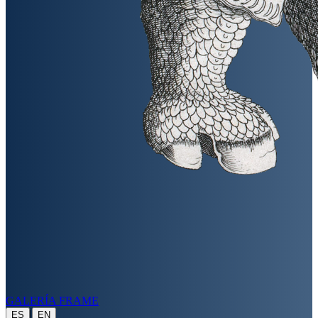
GALERÍA FRAME
|
ES
EN