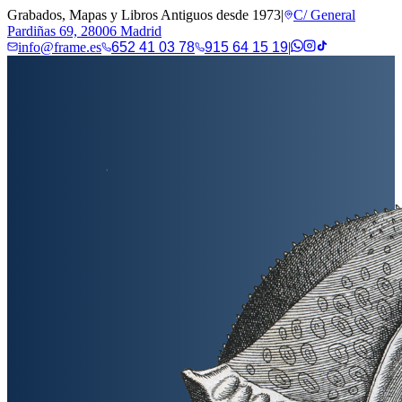
Grabados, Mapas y Libros Antiguos desde 1973
|
C/ General
Pardiñas 69, 28006 Madrid
info@frame.es
652 41 03 78
915 64 15 19
|