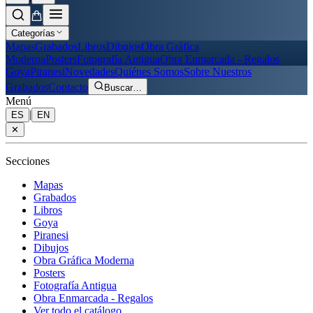
Categorías
Mapas
Grabados
Libros
Dibujos
Obra Gráfica
Moderna
Posters
Fotografía Antigua
Obra Enmarcada - Regalos
Goya
Piranesi
Novedades
Quiénes Somos
Sobre Nuestros
Grabados
Contacto
Buscar
…
Menú
|
ES
EN
✕
Secciones
Mapas
Grabados
Libros
Goya
Piranesi
Dibujos
Obra Gráfica Moderna
Posters
Fotografía Antigua
Obra Enmarcada - Regalos
Ver todo el catálogo