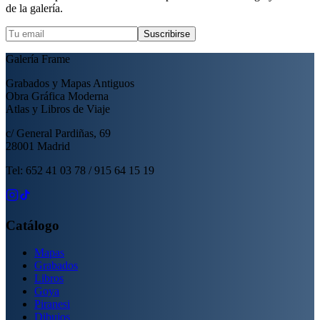
de la galería.
Suscribirse
Galería Frame
Grabados y Mapas Antiguos
Obra Gráfica Moderna
Atlas y Libros de Viaje
c/ General Pardiñas, 69
28001 Madrid
Tel: 652 41 03 78 / 915 64 15 19
Catálogo
Mapas
Grabados
Libros
Goya
Piranesi
Dibujos