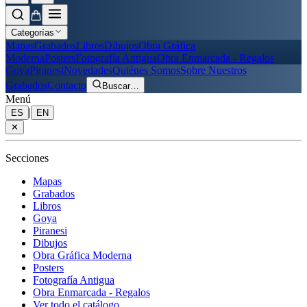
Categorías
Mapas
Grabados
Libros
Dibujos
Obra Gráfica
Moderna
Posters
Fotografía Antigua
Obra Enmarcada - Regalos
Goya
Piranesi
Novedades
Quiénes Somos
Sobre Nuestros
Grabados
Contacto
Buscar
…
Menú
|
ES
EN
✕
Secciones
Mapas
Grabados
Libros
Goya
Piranesi
Dibujos
Obra Gráfica Moderna
Posters
Fotografía Antigua
Obra Enmarcada - Regalos
Ver todo el catálogo