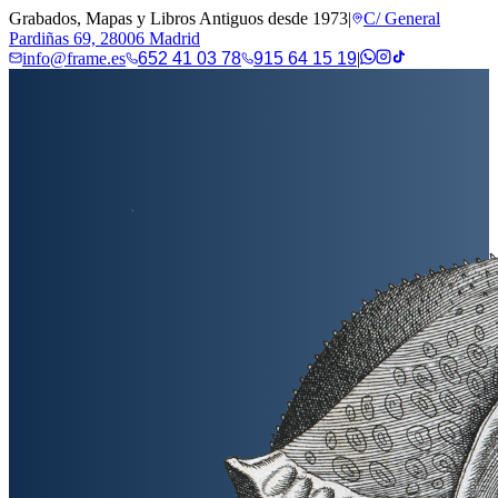
Grabados, Mapas y Libros Antiguos desde 1973
|
C/ General
Pardiñas 69, 28006 Madrid
info@frame.es
652 41 03 78
915 64 15 19
|