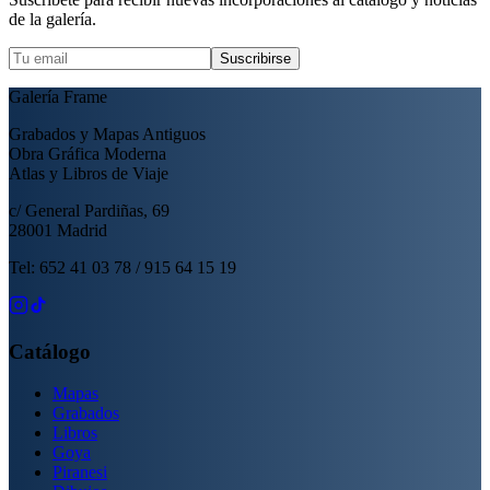
de la galería.
Suscribirse
Galería Frame
Grabados y Mapas Antiguos
Obra Gráfica Moderna
Atlas y Libros de Viaje
c/ General Pardiñas, 69
28001 Madrid
Tel: 652 41 03 78 / 915 64 15 19
Catálogo
Mapas
Grabados
Libros
Goya
Piranesi