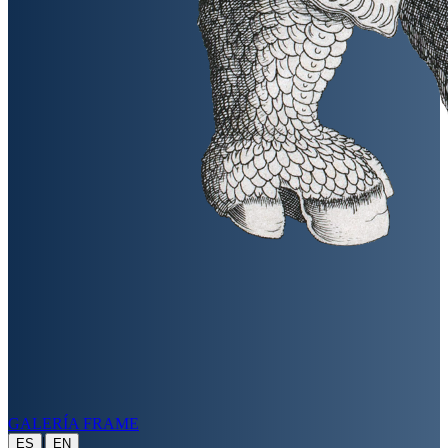
GALERÍA FRAME
|
ES
EN