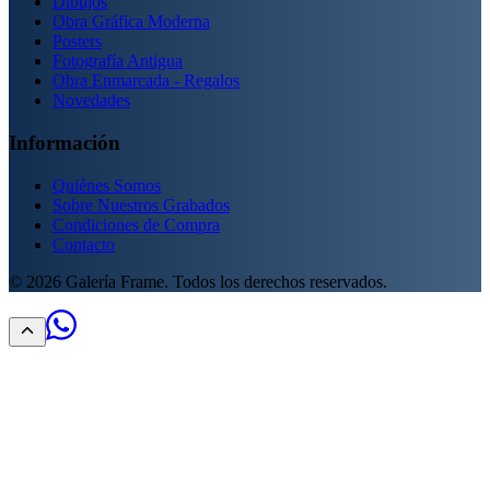
Dibujos
Obra Gráfica Moderna
Posters
Fotografía Antigua
Obra Enmarcada - Regalos
Novedades
Información
Quiénes Somos
Sobre Nuestros Grabados
Condiciones de Compra
Contacto
©
2026
Galería Frame. Todos los derechos reservados.