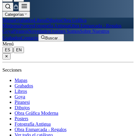
Categorías
Mapas
Grabados
Libros
Dibujos
Obra Gráfica
Moderna
Posters
Fotografía Antigua
Obra Enmarcada - Regalos
Goya
Piranesi
Novedades
Quiénes Somos
Sobre Nuestros
Grabados
Contacto
Buscar
…
Menú
|
ES
EN
✕
Secciones
Mapas
Grabados
Libros
Goya
Piranesi
Dibujos
Obra Gráfica Moderna
Posters
Fotografía Antigua
Obra Enmarcada - Regalos
Ver todo el catálogo