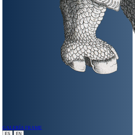
GALERÍA FRAME
|
ES
EN