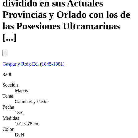
dividido en sus Actuales
Provincias y Orlado con los de
las Posesiones Ultramarinas
[...]
Gaspar y Roig Ed. (1845-1881)
820
€
Sección
Mapas
Tema
Caminos y Postas
Fecha
1852
Medidas
101 × 78 cm
Color
ByN