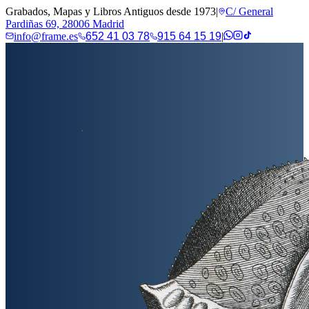
Grabados, Mapas y Libros Antiguos desde 1973
|
C/ General
Pardiñas 69, 28006 Madrid
info@frame.es
652 41 03 78
915 64 15 19
|