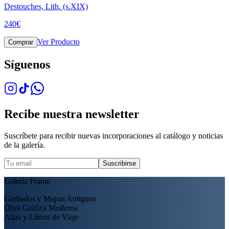
Destouches, Lith. (s.XIX)
240
€
Ver Producto
Comprar
Síguenos
Recibe nuestra newsletter
Suscríbete para recibir nuevas incorporaciones al catálogo y noticias
de la galería.
Suscribirse
Galería Frame
Grabados y Mapas Antiguos
Obra Gráfica Moderna
Atlas y Libros de Viaje