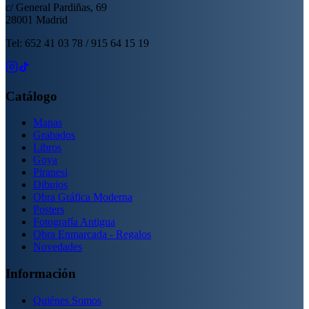
c/ General Pardiñas, 69
28001 Madrid
Tel: 652 41 03 78 / 915 64 15 19
Catálogo
Mapas
Grabados
Libros
Goya
Piranesi
Dibujos
Obra Gráfica Moderna
Posters
Fotografía Antigua
Obra Enmarcada - Regalos
Novedades
Información
Quiénes Somos