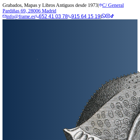
Grabados, Mapas y Libros Antiguos desde 1973
|
C/ General
Pardiñas 69, 28006 Madrid
info@frame.es
652 41 03 78
915 64 15 19
|