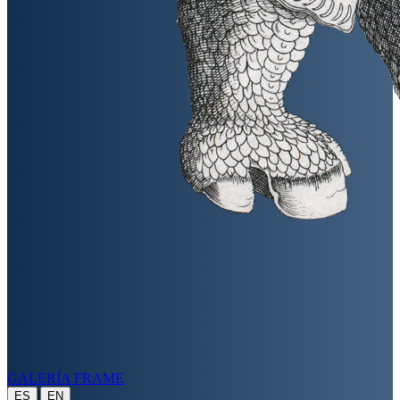
GALERÍA FRAME
|
ES
EN