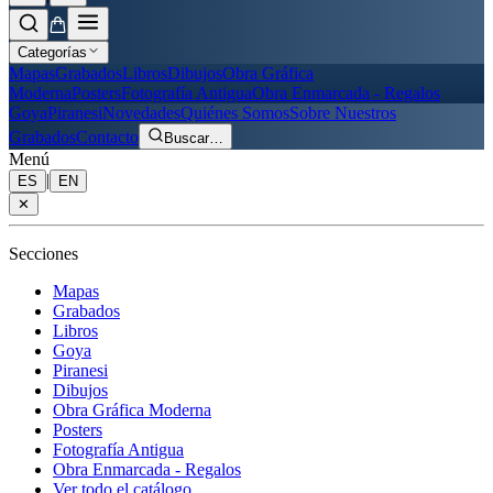
Categorías
Mapas
Grabados
Libros
Dibujos
Obra Gráfica
Moderna
Posters
Fotografía Antigua
Obra Enmarcada - Regalos
Goya
Piranesi
Novedades
Quiénes Somos
Sobre Nuestros
Grabados
Contacto
Buscar
…
Menú
|
ES
EN
✕
Secciones
Mapas
Grabados
Libros
Goya
Piranesi
Dibujos
Obra Gráfica Moderna
Posters
Fotografía Antigua
Obra Enmarcada - Regalos
Ver todo el catálogo