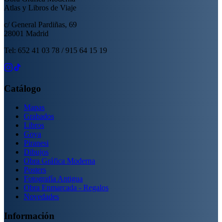
Atlas y Libros de Viaje
c/ General Pardiñas, 69
28001 Madrid
Tel: 652 41 03 78 / 915 64 15 19
Catálogo
Mapas
Grabados
Libros
Goya
Piranesi
Dibujos
Obra Gráfica Moderna
Posters
Fotografía Antigua
Obra Enmarcada - Regalos
Novedades
Información