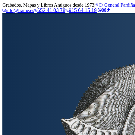
Grabados, Mapas y Libros Antiguos desde 1973
|
C/ General Pardiñ
info@frame.es
652 41 03 78
915 64 15 19
|