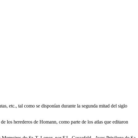
as, etc., tal como se disponían durante la segunda mitad del siglo
de los herederos de Homann, como parte de los atlas que editaron
Memoires du Sr. T. Lopez, par F.L. Gussefeld...Avec Privilege de Sa