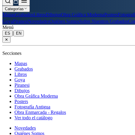
Categorías
Mapas
Grabados
Libros
Dibujos
Obra Gráfica Moderna
Posters
Fotograf
Goya
Piranesi
Novedades
Quiénes Somos
Sobre Nuestros Grabados
Con
Menú
|
ES
EN
✕
Secciones
Mapas
Grabados
Libros
Goya
Piranesi
Dibujos
Obra Gráfica Moderna
Posters
Fotografía Antigua
Obra Enmarcada - Regalos
Ver todo el catálogo
Novedades
Quiénes Somos