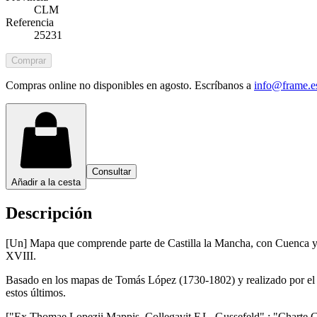
CLM
Referencia
25231
Comprar
Compras online no disponibles en agosto. Escríbanos a
info@frame.e
Consultar
Añadir a la cesta
Descripción
[Un] Mapa que comprende parte de Castilla la Mancha, con Cuenca y Gua
XVIII.
Basado en los mapas de Tomás López (1730-1802) y realizado por el c
estos últimos.
["Ex Thomae Lopezii Mappis. Collegavit F.L. Gussefeld" ; "Charte G