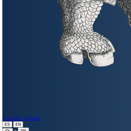
GALERÍA FRAME
|
ES
EN