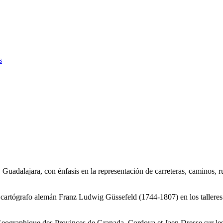
s
dalajara, con énfasis en la representación de carreteras, caminos, rut
artógrafo alemán Franz Ludwig Güssefeld (1744-1807) en los talleres 
eographique des Provinces de Granada, Cordova et Jaen Dresse sur les 