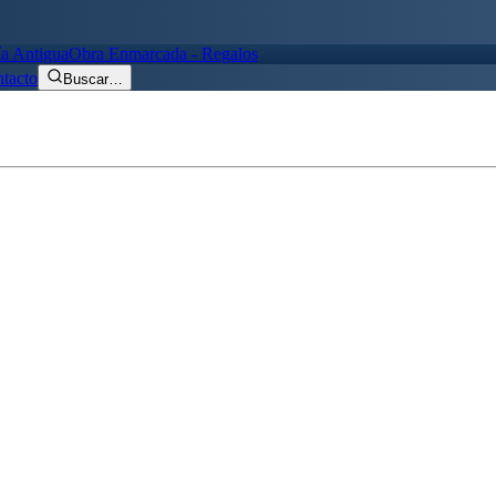
ía Antigua
Obra Enmarcada - Regalos
tacto
Buscar
…