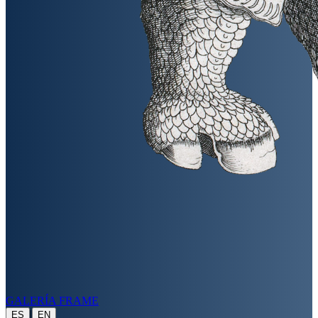
GALERÍA FRAME
|
ES
EN