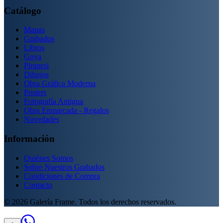
Catálogo
Mapas
Grabados
Libros
Goya
Piranesi
Dibujos
Obra Gráfica Moderna
Posters
Fotografía Antigua
Obra Enmarcada - Regalos
Novedades
Información
Quiénes Somos
Sobre Nuestros Grabados
Condiciones de Compra
Contacto
©
2026
Galería Frame. Todos los derechos reservados.