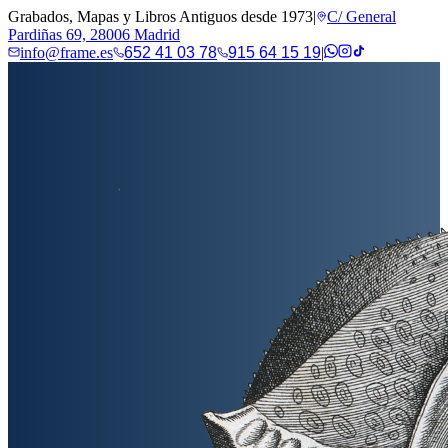
Grabados, Mapas y Libros Antiguos desde 1973
|
C/ General
Pardiñas 69, 28006 Madrid
info@frame.es
652 41 03 78
915 64 15 19
|