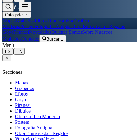
Categorías
Mapas
Grabados
Libros
Dibujos
Obra Gráfica
Moderna
Posters
Fotografía Antigua
Obra Enmarcada - Regalos
Goya
Piranesi
Novedades
Quiénes Somos
Sobre Nuestros
Grabados
Contacto
Buscar
…
Menú
|
ES
EN
✕
Secciones
Mapas
Grabados
Libros
Goya
Piranesi
Dibujos
Obra Gráfica Moderna
Posters
Fotografía Antigua
Obra Enmarcada - Regalos
Ver todo el catálogo