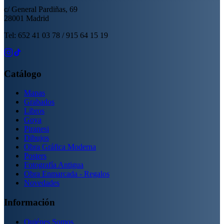
c/ General Pardiñas, 69
28001 Madrid
Tel: 652 41 03 78 / 915 64 15 19
Catálogo
Mapas
Grabados
Libros
Goya
Piranesi
Dibujos
Obra Gráfica Moderna
Posters
Fotografía Antigua
Obra Enmarcada - Regalos
Novedades
Información
Quiénes Somos