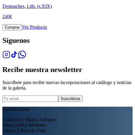
Destouches, Lith. (s.XIX)
240
€
Ver Producto
Comprar
Síguenos
Recibe nuestra newsletter
Suscríbete para recibir nuevas incorporaciones al catálogo y noticias
de la galería.
Suscribirse
Galería Frame
Grabados y Mapas Antiguos
Obra Gráfica Moderna
Atlas y Libros de Viaje