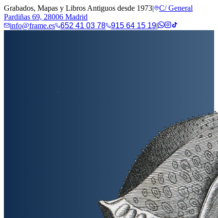
Grabados, Mapas y Libros Antiguos desde 1973
|
C/ General
Pardiñas 69, 28006 Madrid
info@frame.es
652 41 03 78
915 64 15 19
|