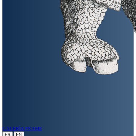
GALERÍA FRAME
|
ES
EN