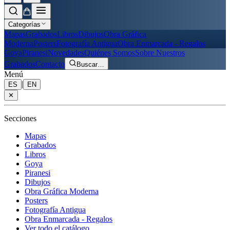
Categorías
Mapas
Grabados
Libros
Dibujos
Obra Gráfica
Moderna
Posters
Fotografía Antigua
Obra Enmarcada - Regalos
Goya
Piranesi
Novedades
Quiénes Somos
Sobre Nuestros
Grabados
Contacto
Buscar
…
Menú
|
ES
EN
✕
Secciones
Mapas
Grabados
Libros
Goya
Piranesi
Dibujos
Obra Gráfica Moderna
Posters
Fotografía Antigua
Obra Enmarcada - Regalos
Ver todo el catálogo