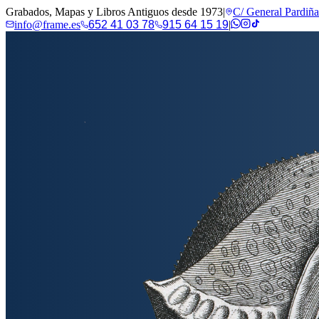
Grabados, Mapas y Libros Antiguos desde 1973
|
C/ General Pardiñ
info@frame.es
652 41 03 78
915 64 15 19
|