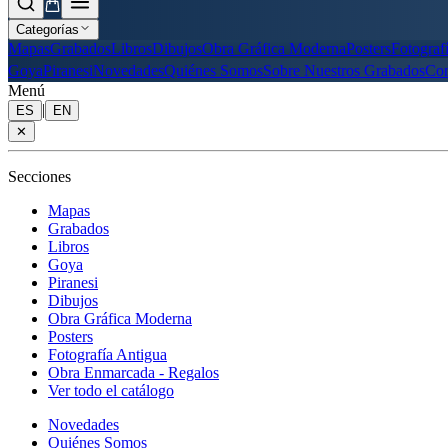
Categorías
Mapas
Grabados
Libros
Dibujos
Obra Gráfica Moderna
Posters
Fotograf
Goya
Piranesi
Novedades
Quiénes Somos
Sobre Nuestros Grabados
Con
Menú
|
ES
EN
✕
Secciones
Mapas
Grabados
Libros
Goya
Piranesi
Dibujos
Obra Gráfica Moderna
Posters
Fotografía Antigua
Obra Enmarcada - Regalos
Ver todo el catálogo
Novedades
Quiénes Somos