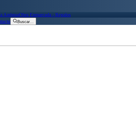
ía Antigua
Obra Enmarcada - Regalos
tacto
Buscar
…