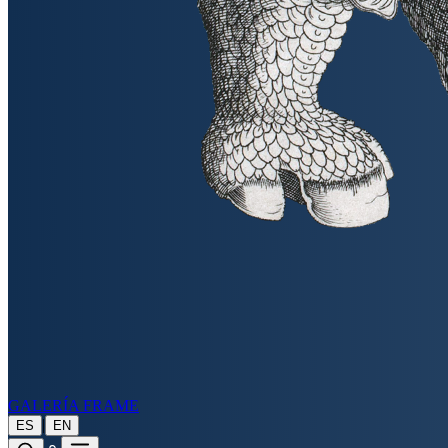
GALERÍA FRAME
|
ES
EN