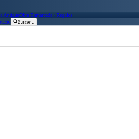
ía Antigua
Obra Enmarcada - Regalos
tacto
Buscar
…