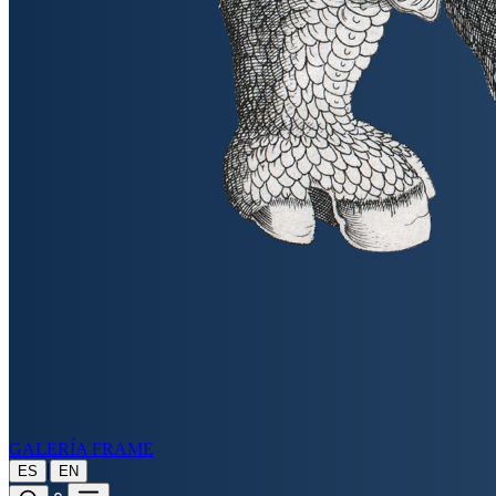
GALERÍA FRAME
|
ES
EN