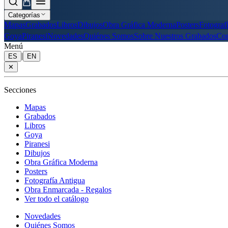
Categorías
Mapas
Grabados
Libros
Dibujos
Obra Gráfica Moderna
Posters
Fotograf
Goya
Piranesi
Novedades
Quiénes Somos
Sobre Nuestros Grabados
Con
Menú
|
ES
EN
✕
Secciones
Mapas
Grabados
Libros
Goya
Piranesi
Dibujos
Obra Gráfica Moderna
Posters
Fotografía Antigua
Obra Enmarcada - Regalos
Ver todo el catálogo
Novedades
Quiénes Somos