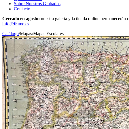
Sobre Nuestros Grabados
Contacto
Cerrado en agosto:
nuestra galería y la tienda online permanecerán c
info@frame.es
.
Catálogo
/
Mapas
/
Mapas Escolares