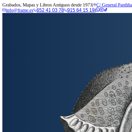
Grabados, Mapas y Libros Antiguos desde 1973
|
C/ General Pardiñ
info@frame.es
652 41 03 78
915 64 15 19
|