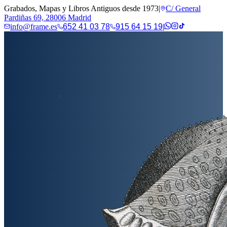
Grabados, Mapas y Libros Antiguos desde 1973
|
C/ General
Pardiñas 69, 28006 Madrid
info@frame.es
652 41 03 78
915 64 15 19
|