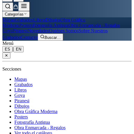
Categorías
Mapas
Grabados
Libros
Dibujos
Obra Gráfica
Moderna
Posters
Fotografía Antigua
Obra Enmarcada - Regalos
Goya
Piranesi
Novedades
Quiénes Somos
Sobre Nuestros
Grabados
Contacto
Buscar
…
Menú
|
ES
EN
✕
Secciones
Mapas
Grabados
Libros
Goya
Piranesi
Dibujos
Obra Gráfica Moderna
Posters
Fotografía Antigua
Obra Enmarcada - Regalos
Ver todo el catálogo