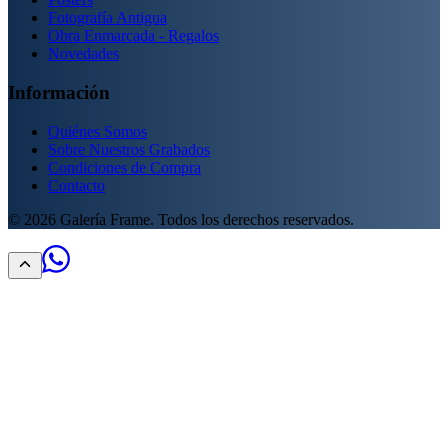
Fotografía Antigua
Obra Enmarcada - Regalos
Novedades
Información
Quiénes Somos
Sobre Nuestros Grabados
Condiciones de Compra
Contacto
©
2026
Galería Frame. Todos los derechos reservados.