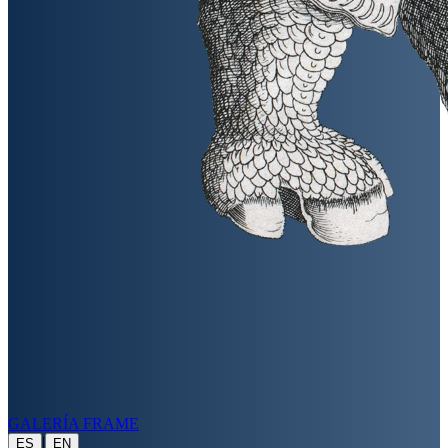
GALERÍA FRAME
|
ES
EN