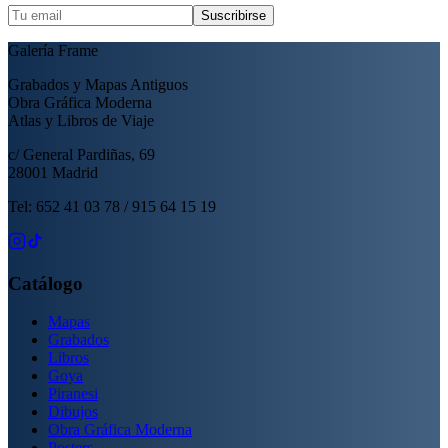
Suscribirse
Galería Frame
Grabados y Mapas Antiguos
Obra Gráfica Moderna
Atlas y Libros de Viaje
c/ General Pardiñas, 69
28001 Madrid
Tel: 652 41 03 78 / 915 64 15 19
Catálogo
Mapas
Grabados
Libros
Goya
Piranesi
Dibujos
Obra Gráfica Moderna
Posters