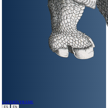
GALERÍA FRAME
|
ES
EN