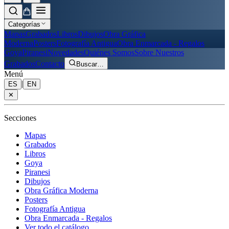
Categorías
Mapas
Grabados
Libros
Dibujos
Obra Gráfica
Moderna
Posters
Fotografía Antigua
Obra Enmarcada - Regalos
Goya
Piranesi
Novedades
Quiénes Somos
Sobre Nuestros
Grabados
Contacto
Buscar
…
Menú
|
ES
EN
✕
Secciones
Mapas
Grabados
Libros
Goya
Piranesi
Dibujos
Obra Gráfica Moderna
Posters
Fotografía Antigua
Obra Enmarcada - Regalos
Ver todo el catálogo