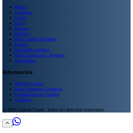
Mapas
Grabados
Libros
Goya
Piranesi
Dibujos
Obra Gráfica Moderna
Posters
Fotografía Antigua
Obra Enmarcada - Regalos
Novedades
Información
Quiénes Somos
Sobre Nuestros Grabados
Condiciones de Compra
Contacto
©
2026
Galería Frame. Todos los derechos reservados.