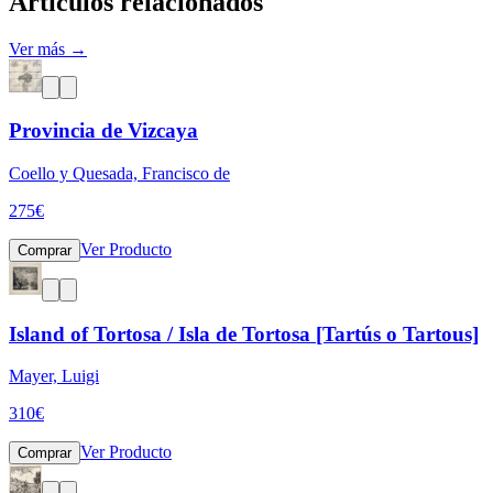
Artículos relacionados
Ver más →
Provincia de Vizcaya
Coello y Quesada, Francisco de
275
€
Ver Producto
Comprar
Island of Tortosa / Isla de Tortosa [Tartús o Tartous]
Mayer, Luigi
310
€
Ver Producto
Comprar