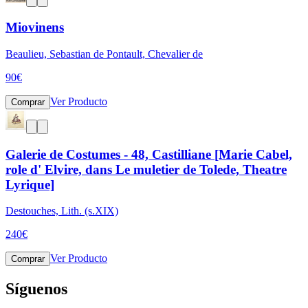
Miovinens
Beaulieu, Sebastian de Pontault, Chevalier de
90
€
Ver Producto
Comprar
Galerie de Costumes - 48, Castilliane [Marie Cabel,
role d' Elvire, dans Le muletier de Tolede, Theatre
Lyrique]
Destouches, Lith. (s.XIX)
240
€
Ver Producto
Comprar
Síguenos