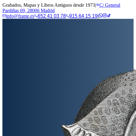
Grabados, Mapas y Libros Antiguos desde 1973
|
C/ General
Pardiñas 69, 28006 Madrid
info@frame.es
652 41 03 78
915 64 15 19
|