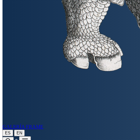
GALERÍA FRAME
|
ES
EN