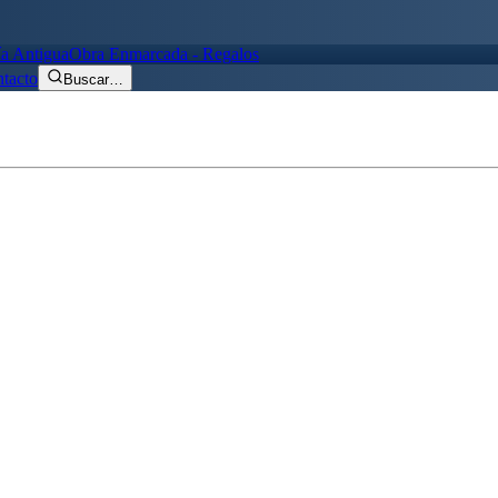
ía Antigua
Obra Enmarcada - Regalos
tacto
Buscar
…