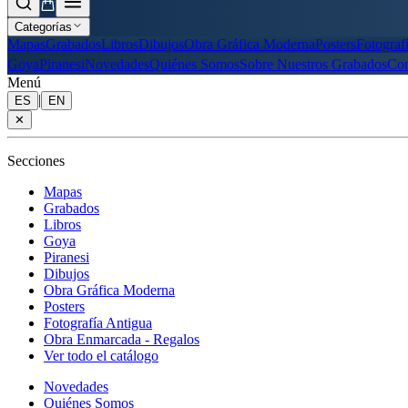
Categorías
Mapas
Grabados
Libros
Dibujos
Obra Gráfica Moderna
Posters
Fotograf
Goya
Piranesi
Novedades
Quiénes Somos
Sobre Nuestros Grabados
Con
Menú
|
ES
EN
✕
Secciones
Mapas
Grabados
Libros
Goya
Piranesi
Dibujos
Obra Gráfica Moderna
Posters
Fotografía Antigua
Obra Enmarcada - Regalos
Ver todo el catálogo
Novedades
Quiénes Somos