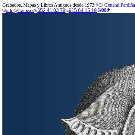
Grabados, Mapas y Libros Antiguos desde 1973
|
C/ General Pardiñ
info@frame.es
652 41 03 78
915 64 15 19
|