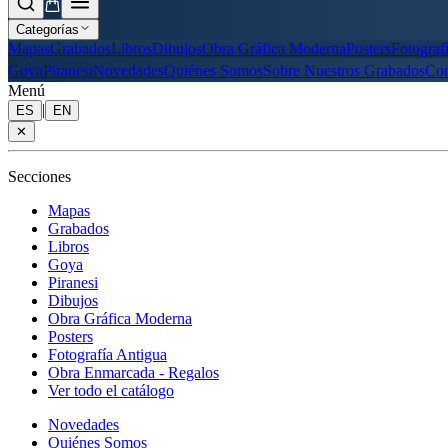
Categorías
Mapas
Grabados
Libros
Dibujos
Obra Gráfica Moderna
Posters
Fotograf
Goya
Piranesi
Novedades
Quiénes Somos
Sobre Nuestros Grabados
Con
Menú
|
ES
EN
✕
Secciones
Mapas
Grabados
Libros
Goya
Piranesi
Dibujos
Obra Gráfica Moderna
Posters
Fotografía Antigua
Obra Enmarcada - Regalos
Ver todo el catálogo
Novedades
Quiénes Somos