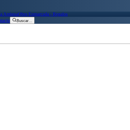
ía Antigua
Obra Enmarcada - Regalos
tacto
Buscar
…