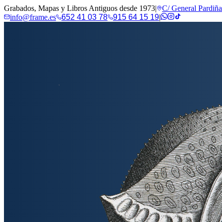
Grabados, Mapas y Libros Antiguos desde 1973
|
C/ General Pardiñ
info@frame.es
652 41 03 78
915 64 15 19
|