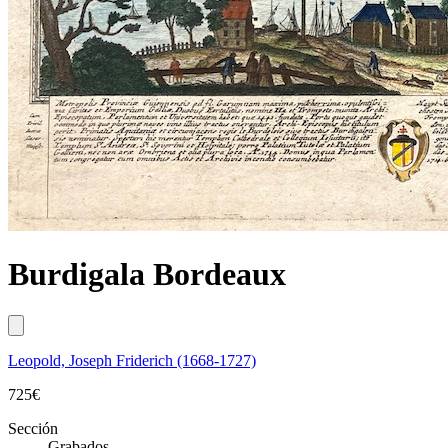
Burdigala Bordeaux
Leopold, Joseph Friderich (1668-1727)
725
€
Sección
Grabados