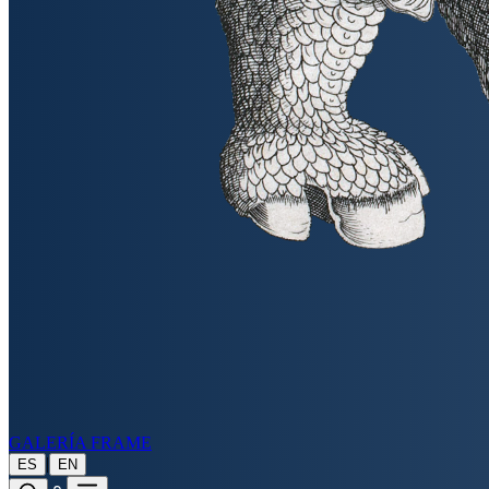
GALERÍA FRAME
|
ES
EN