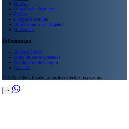
Dibujos
Obra Gráfica Moderna
Posters
Fotografía Antigua
Obra Enmarcada - Regalos
Novedades
Información
Quiénes Somos
Sobre Nuestros Grabados
Condiciones de Compra
Contacto
©
2026
Galería Frame. Todos los derechos reservados.