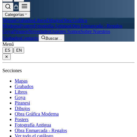
Categorías
Mapas
Grabados
Libros
Dibujos
Obra Gráfica
Moderna
Posters
Fotografía Antigua
Obra Enmarcada - Regalos
Goya
Piranesi
Novedades
Quiénes Somos
Sobre Nuestros
Grabados
Contacto
Buscar
…
Menú
|
ES
EN
✕
Secciones
Mapas
Grabados
Libros
Goya
Piranesi
Dibujos
Obra Gráfica Moderna
Posters
Fotografía Antigua
Obra Enmarcada - Regalos
Ver todo el catálogo