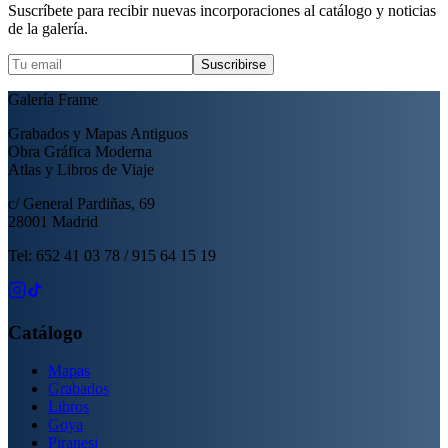
Suscríbete para recibir nuevas incorporaciones al catálogo y noticias
de la galería.
Suscribirse
Galería Frame
Grabados y Mapas Antiguos
Obra Gráfica Moderna
Atlas y Libros de Viaje
c/ General Pardiñas, 69
28001 Madrid
Tel: 652 41 03 78 / 915 64 15 19
Catálogo
Mapas
Grabados
Libros
Goya
Piranesi