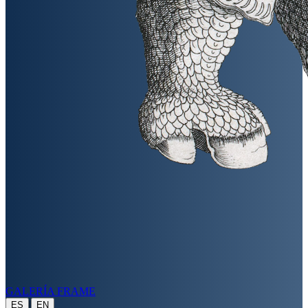
GALERÍA FRAME
|
ES
EN