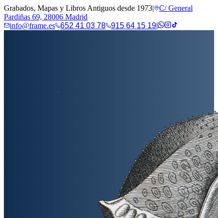
Grabados, Mapas y Libros Antiguos desde 1973
|
C/ General
Pardiñas 69, 28006 Madrid
info@frame.es
652 41 03 78
915 64 15 19
|