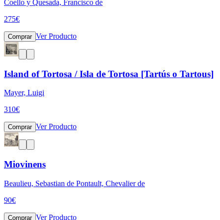
Coello y Quesada, Francisco de
275
€
Ver Producto
Comprar
Island of Tortosa / Isla de Tortosa [Tartús o Tartous]
Mayer, Luigi
310
€
Ver Producto
Comprar
Miovinens
Beaulieu, Sebastian de Pontault, Chevalier de
90
€
Ver Producto
Comprar