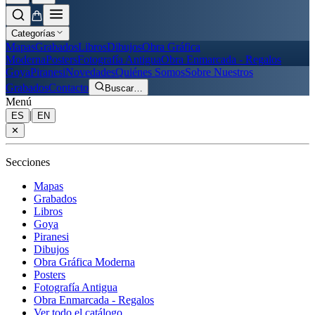
Categorías
Mapas
Grabados
Libros
Dibujos
Obra Gráfica
Moderna
Posters
Fotografía Antigua
Obra Enmarcada - Regalos
Goya
Piranesi
Novedades
Quiénes Somos
Sobre Nuestros
Grabados
Contacto
Buscar
…
Menú
|
ES
EN
✕
Secciones
Mapas
Grabados
Libros
Goya
Piranesi
Dibujos
Obra Gráfica Moderna
Posters
Fotografía Antigua
Obra Enmarcada - Regalos
Ver todo el catálogo