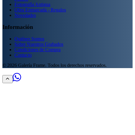
Fotografía Antigua
Obra Enmarcada - Regalos
Novedades
Información
Quiénes Somos
Sobre Nuestros Grabados
Condiciones de Compra
Contacto
©
2026
Galería Frame. Todos los derechos reservados.