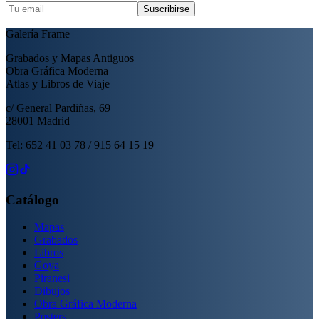
Suscribirse
Galería Frame
Grabados y Mapas Antiguos
Obra Gráfica Moderna
Atlas y Libros de Viaje
c/ General Pardiñas, 69
28001 Madrid
Tel: 652 41 03 78 / 915 64 15 19
Catálogo
Mapas
Grabados
Libros
Goya
Piranesi
Dibujos
Obra Gráfica Moderna
Posters