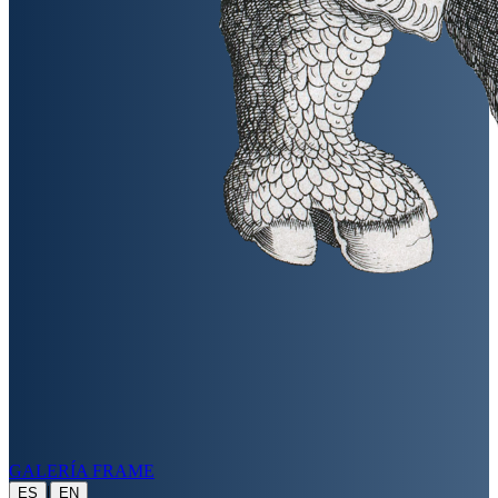
GALERÍA FRAME
|
ES
EN