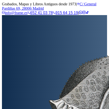
Grabados, Mapas y Libros Antiguos desde 1973
|
C/ General
Pardiñas 69, 28006 Madrid
info@frame.es
652 41 03 78
915 64 15 19
|