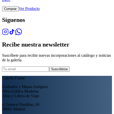
Ver Producto
Comprar
Síguenos
Recibe nuestra newsletter
Suscríbete para recibir nuevas incorporaciones al catálogo y noticias
de la galería.
Suscribirse
Galería Frame
Grabados y Mapas Antiguos
Obra Gráfica Moderna
Atlas y Libros de Viaje
c/ General Pardiñas, 69
28001 Madrid