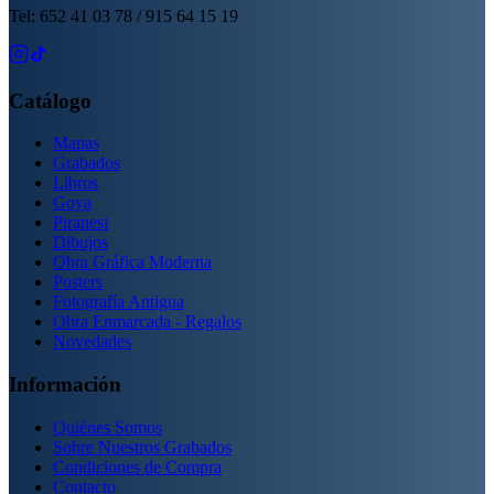
Tel: 652 41 03 78 / 915 64 15 19
Catálogo
Mapas
Grabados
Libros
Goya
Piranesi
Dibujos
Obra Gráfica Moderna
Posters
Fotografía Antigua
Obra Enmarcada - Regalos
Novedades
Información
Quiénes Somos
Sobre Nuestros Grabados
Condiciones de Compra
Contacto