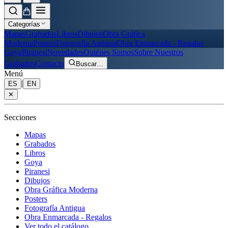
Categorías
Mapas
Grabados
Libros
Dibujos
Obra Gráfica
Moderna
Posters
Fotografía Antigua
Obra Enmarcada - Regalos
Goya
Piranesi
Novedades
Quiénes Somos
Sobre Nuestros
Grabados
Contacto
Buscar
…
Menú
|
ES
EN
✕
Secciones
Mapas
Grabados
Libros
Goya
Piranesi
Dibujos
Obra Gráfica Moderna
Posters
Fotografía Antigua
Obra Enmarcada - Regalos
Ver todo el catálogo