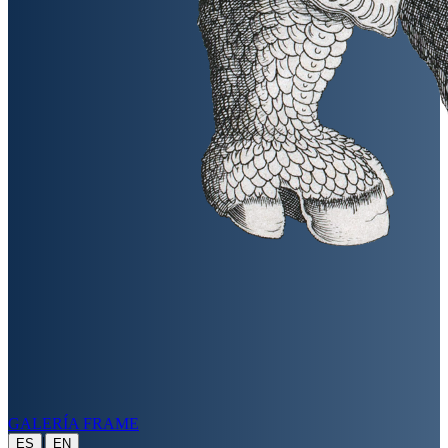
GALERÍA FRAME
|
ES
EN