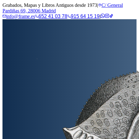
Grabados, Mapas y Libros Antiguos desde 1973
|
C/ General
Pardiñas 69, 28006 Madrid
info@frame.es
652 41 03 78
915 64 15 19
|