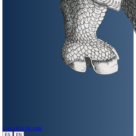
GALERÍA FRAME
|
ES
EN