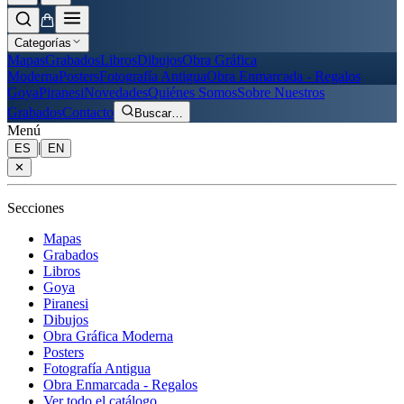
Categorías
Mapas
Grabados
Libros
Dibujos
Obra Gráfica
Moderna
Posters
Fotografía Antigua
Obra Enmarcada - Regalos
Goya
Piranesi
Novedades
Quiénes Somos
Sobre Nuestros
Grabados
Contacto
Buscar
…
Menú
|
ES
EN
✕
Secciones
Mapas
Grabados
Libros
Goya
Piranesi
Dibujos
Obra Gráfica Moderna
Posters
Fotografía Antigua
Obra Enmarcada - Regalos
Ver todo el catálogo