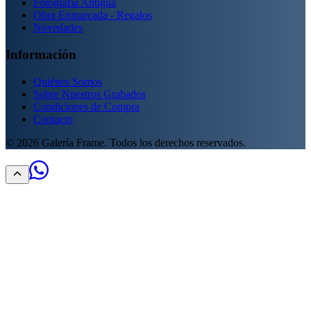
Fotografía Antigua
Obra Enmarcada - Regalos
Novedades
Información
Quiénes Somos
Sobre Nuestros Grabados
Condiciones de Compra
Contacto
©
2026
Galería Frame. Todos los derechos reservados.