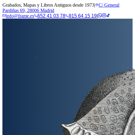
Grabados, Mapas y Libros Antiguos desde 1973
|
C/ General
Pardiñas 69, 28006 Madrid
info@frame.es
652 41 03 78
915 64 15 19
|