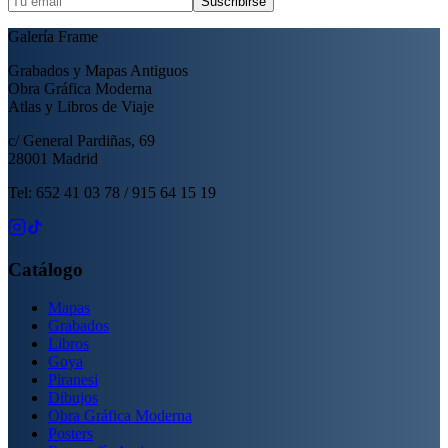
Suscribirse
Galería Frame
Grabados y Mapas Antiguos
Obra Gráfica Moderna
Atlas y Libros de Viaje
c/ General Pardiñas, 69
28001 Madrid
Tel: 652 41 03 78 / 915 64 15 19
Catálogo
Mapas
Grabados
Libros
Goya
Piranesi
Dibujos
Obra Gráfica Moderna
Posters