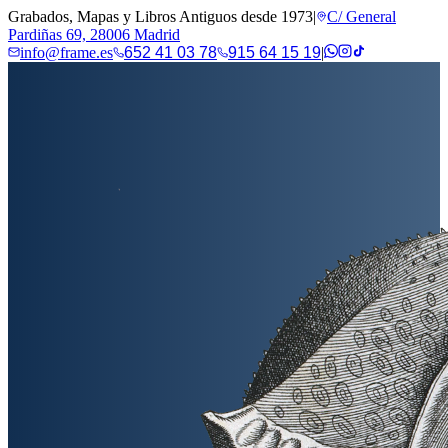
Grabados, Mapas y Libros Antiguos desde 1973
|
C/ General
Pardiñas 69, 28006 Madrid
info@frame.es
652 41 03 78
915 64 15 19
|