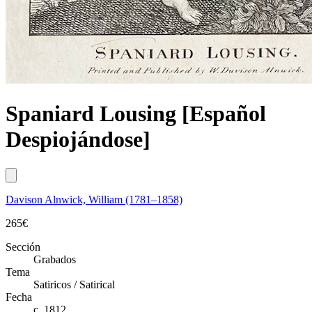
Spaniard Lousing [Español
Despiojándose]
Davison Alnwick, William (1781–1858)
265
€
Sección
Grabados
Tema
Satiricos / Satirical
Fecha
c. 1812