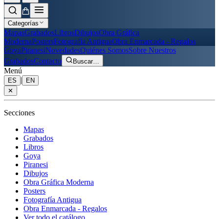
Categorías
Mapas
Grabados
Libros
Dibujos
Obra Gráfica
Moderna
Posters
Fotografía Antigua
Obra Enmarcada - Regalos
Goya
Piranesi
Novedades
Quiénes Somos
Sobre Nuestros
Grabados
Contacto
Buscar
…
Menú
|
ES
EN
✕
Secciones
Mapas
Grabados
Libros
Goya
Piranesi
Dibujos
Obra Gráfica Moderna
Posters
Fotografía Antigua
Obra Enmarcada - Regalos
Ver todo el catálogo