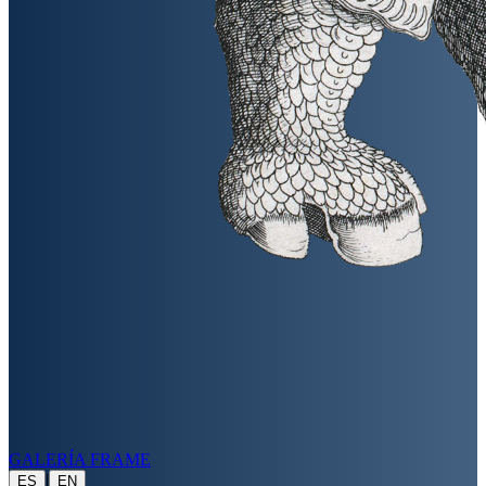
GALERÍA FRAME
|
ES
EN