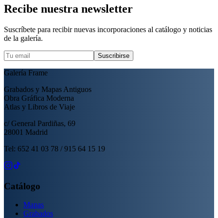
Recibe nuestra newsletter
Suscríbete para recibir nuevas incorporaciones al catálogo y noticias
de la galería.
Suscribirse
Galería Frame
Grabados y Mapas Antiguos
Obra Gráfica Moderna
Atlas y Libros de Viaje
c/ General Pardiñas, 69
28001 Madrid
Tel: 652 41 03 78 / 915 64 15 19
Catálogo
Mapas
Grabados