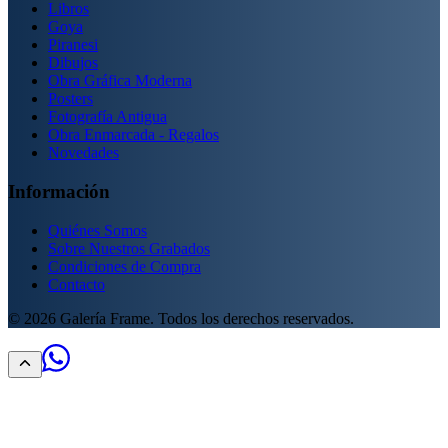
Libros
Goya
Piranesi
Dibujos
Obra Gráfica Moderna
Posters
Fotografía Antigua
Obra Enmarcada - Regalos
Novedades
Información
Quiénes Somos
Sobre Nuestros Grabados
Condiciones de Compra
Contacto
©
2026
Galería Frame. Todos los derechos reservados.