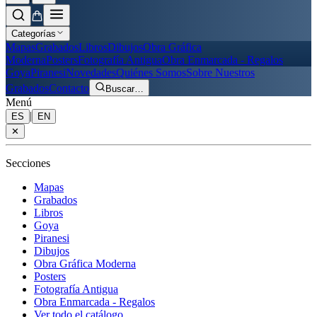
Categorías
Mapas
Grabados
Libros
Dibujos
Obra Gráfica
Moderna
Posters
Fotografía Antigua
Obra Enmarcada - Regalos
Goya
Piranesi
Novedades
Quiénes Somos
Sobre Nuestros
Grabados
Contacto
Buscar
…
Menú
|
ES
EN
✕
Secciones
Mapas
Grabados
Libros
Goya
Piranesi
Dibujos
Obra Gráfica Moderna
Posters
Fotografía Antigua
Obra Enmarcada - Regalos
Ver todo el catálogo