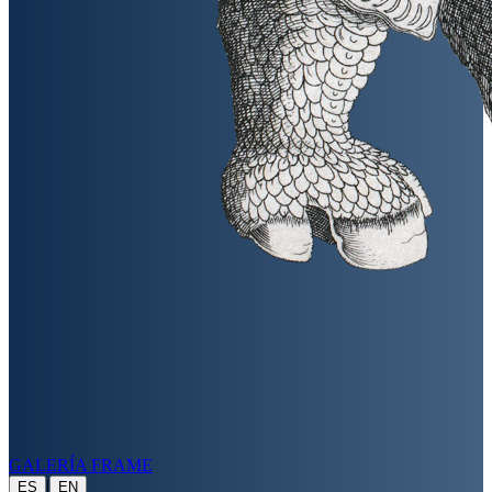
GALERÍA FRAME
|
ES
EN