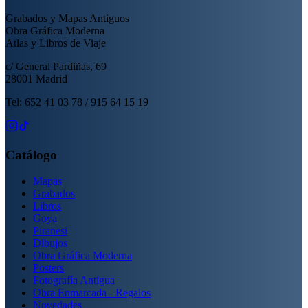
Grabados y Mapas Antiguos
Obra Gráfica Moderna
Atlas y Libros de Viaje
c/ General Pardiñas, 69
28001 Madrid
Tel: 652 41 03 78 / 915 64 15 19
Catálogo
Mapas
Grabados
Libros
Goya
Piranesi
Dibujos
Obra Gráfica Moderna
Posters
Fotografía Antigua
Obra Enmarcada - Regalos
Novedades