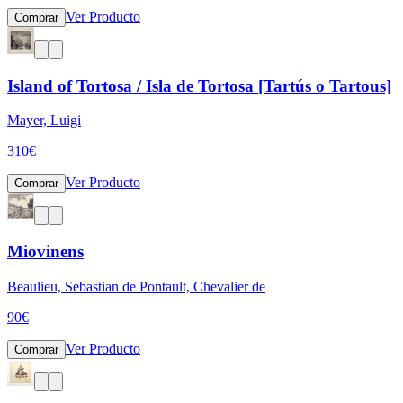
Ver Producto
Comprar
Island of Tortosa / Isla de Tortosa [Tartús o Tartous]
Mayer, Luigi
310
€
Ver Producto
Comprar
Miovinens
Beaulieu, Sebastian de Pontault, Chevalier de
90
€
Ver Producto
Comprar