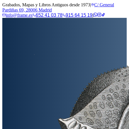
Grabados, Mapas y Libros Antiguos desde 1973
|
C/ General
Pardiñas 69, 28006 Madrid
info@frame.es
652 41 03 78
915 64 15 19
|