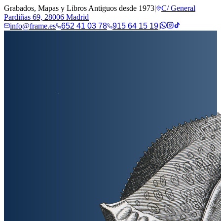
Grabados, Mapas y Libros Antiguos desde 1973
|
C/ General
Pardiñas 69, 28006 Madrid
info@frame.es
652 41 03 78
915 64 15 19
|