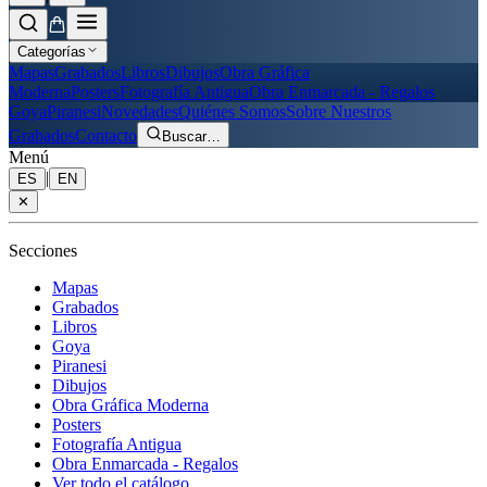
Categorías
Mapas
Grabados
Libros
Dibujos
Obra Gráfica
Moderna
Posters
Fotografía Antigua
Obra Enmarcada - Regalos
Goya
Piranesi
Novedades
Quiénes Somos
Sobre Nuestros
Grabados
Contacto
Buscar
…
Menú
|
ES
EN
✕
Secciones
Mapas
Grabados
Libros
Goya
Piranesi
Dibujos
Obra Gráfica Moderna
Posters
Fotografía Antigua
Obra Enmarcada - Regalos
Ver todo el catálogo