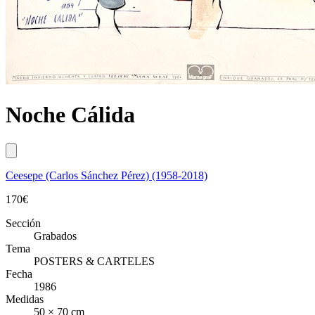
Noche Cálida
Ceesepe (Carlos Sánchez Pérez) (1958-2018)
170
€
Sección
Grabados
Tema
POSTERS & CARTELES
Fecha
1986
Medidas
50 × 70 cm