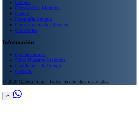
Dibujos
Obra Gráfica Moderna
Posters
Fotografía Antigua
Obra Enmarcada - Regalos
Novedades
Información
Quiénes Somos
Sobre Nuestros Grabados
Condiciones de Compra
Contacto
©
2026
Galería Frame. Todos los derechos reservados.