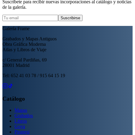
Suscríbete para recibir nuevas incorporaciones al catálogo y noticias
de la galería.
Suscribirse
Galería Frame
Grabados y Mapas Antiguos
Obra Gráfica Moderna
Atlas y Libros de Viaje
c/ General Pardiñas, 69
28001 Madrid
Tel: 652 41 03 78 / 915 64 15 19
Catálogo
Mapas
Grabados
Libros
Goya
Piranesi