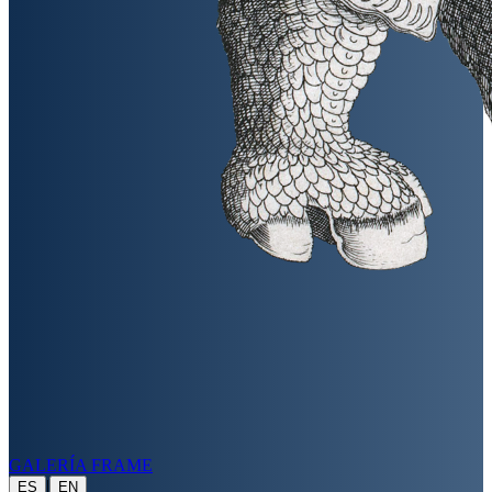
GALERÍA FRAME
|
ES
EN