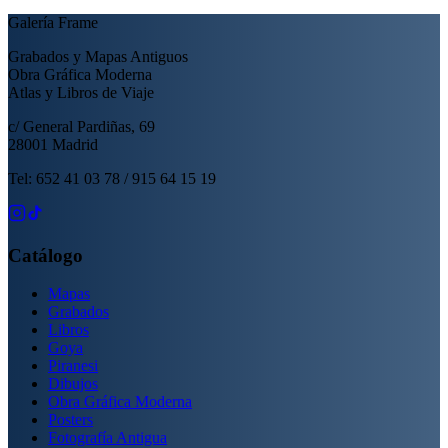
Galería Frame
Grabados y Mapas Antiguos
Obra Gráfica Moderna
Atlas y Libros de Viaje
c/ General Pardiñas, 69
28001 Madrid
Tel: 652 41 03 78 / 915 64 15 19
Catálogo
Mapas
Grabados
Libros
Goya
Piranesi
Dibujos
Obra Gráfica Moderna
Posters
Fotografía Antigua