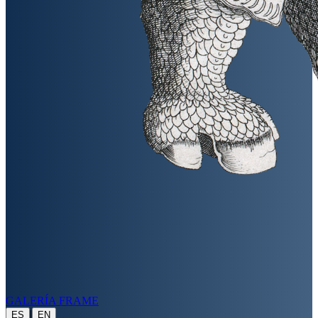
GALERÍA FRAME
|
ES
EN