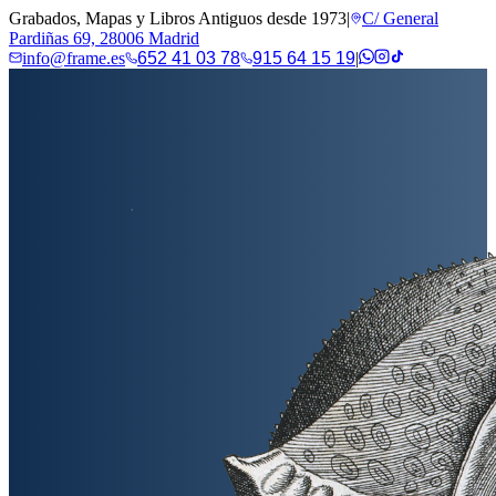
Grabados, Mapas y Libros Antiguos desde 1973
|
C/ General
Pardiñas 69, 28006 Madrid
info@frame.es
652 41 03 78
915 64 15 19
|