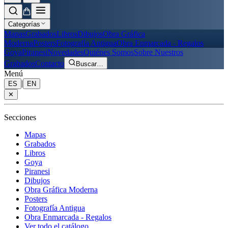
Categorías
Mapas
Grabados
Libros
Dibujos
Obra Gráfica
Moderna
Posters
Fotografía Antigua
Obra Enmarcada - Regalos
Goya
Piranesi
Novedades
Quiénes Somos
Sobre Nuestros
Grabados
Contacto
Buscar
…
Menú
|
ES
EN
✕
Secciones
Mapas
Grabados
Libros
Goya
Piranesi
Dibujos
Obra Gráfica Moderna
Posters
Fotografía Antigua
Obra Enmarcada - Regalos
Ver todo el catálogo