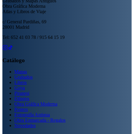
Grabados y Mapas Antiguos
Obra Gráfica Moderna
Atlas y Libros de Viaje
c/ General Pardiñas, 69
28001 Madrid
Tel: 652 41 03 78 / 915 64 15 19
Catálogo
Mapas
Grabados
Libros
Goya
Piranesi
Dibujos
Obra Gráfica Moderna
Posters
Fotografía Antigua
Obra Enmarcada - Regalos
Novedades