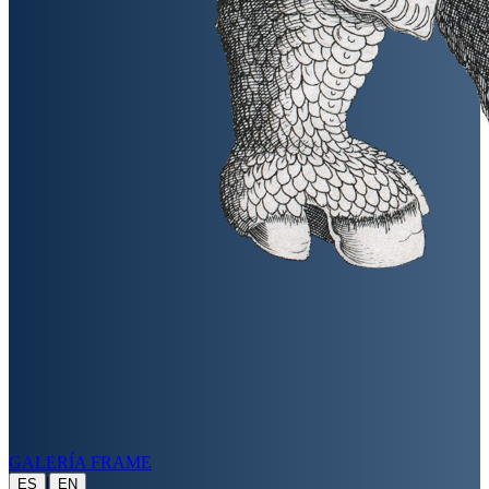
GALERÍA FRAME
|
ES
EN