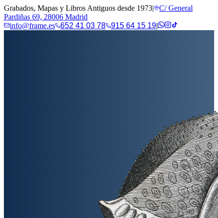
Grabados, Mapas y Libros Antiguos desde 1973
|
C/ General
Pardiñas 69, 28006 Madrid
info@frame.es
652 41 03 78
915 64 15 19
|