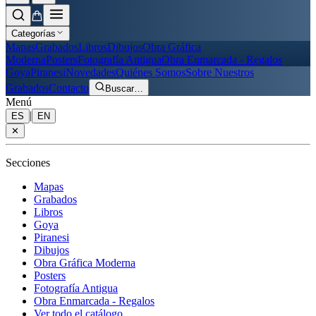
Categorías
Mapas
Grabados
Libros
Dibujos
Obra Gráfica
Moderna
Posters
Fotografía Antigua
Obra Enmarcada - Regalos
Goya
Piranesi
Novedades
Quiénes Somos
Sobre Nuestros
Grabados
Contacto
Buscar
…
Menú
|
ES
EN
✕
Secciones
Mapas
Grabados
Libros
Goya
Piranesi
Dibujos
Obra Gráfica Moderna
Posters
Fotografía Antigua
Obra Enmarcada - Regalos
Ver todo el catálogo