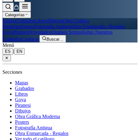
Categorías
Mapas
Grabados
Libros
Dibujos
Obra Gráfica
Moderna
Posters
Fotografía Antigua
Obra Enmarcada - Regalos
Goya
Piranesi
Novedades
Quiénes Somos
Sobre Nuestros
Grabados
Contacto
Buscar
…
Menú
|
ES
EN
✕
Secciones
Mapas
Grabados
Libros
Goya
Piranesi
Dibujos
Obra Gráfica Moderna
Posters
Fotografía Antigua
Obra Enmarcada - Regalos
Ver todo el catálogo