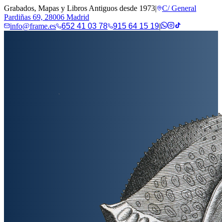
Grabados, Mapas y Libros Antiguos desde 1973
|
C/ General
Pardiñas 69, 28006 Madrid
info@frame.es
652 41 03 78
915 64 15 19
|