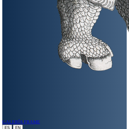
GALERÍA FRAME
|
ES
EN