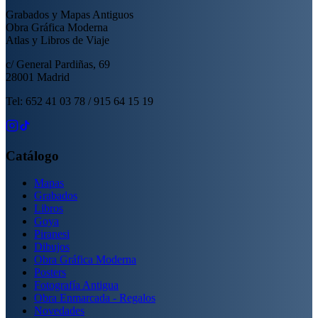
Grabados y Mapas Antiguos
Obra Gráfica Moderna
Atlas y Libros de Viaje
c/ General Pardiñas, 69
28001 Madrid
Tel: 652 41 03 78 / 915 64 15 19
Catálogo
Mapas
Grabados
Libros
Goya
Piranesi
Dibujos
Obra Gráfica Moderna
Posters
Fotografía Antigua
Obra Enmarcada - Regalos
Novedades