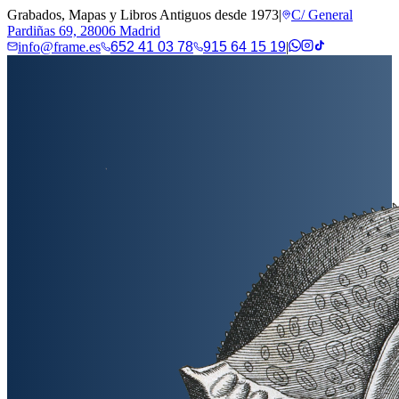
Grabados, Mapas y Libros Antiguos desde 1973
|
C/ General
Pardiñas 69, 28006 Madrid
info@frame.es
652 41 03 78
915 64 15 19
|