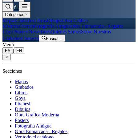
Categorías
Mapas
Grabados
Libros
Dibujos
Obra Gráfica
Moderna
Posters
Fotografía Antigua
Obra Enmarcada - Regalos
Goya
Piranesi
Novedades
Quiénes Somos
Sobre Nuestros
Grabados
Contacto
Buscar
…
Menú
|
ES
EN
✕
Secciones
Mapas
Grabados
Libros
Goya
Piranesi
Dibujos
Obra Gráfica Moderna
Posters
Fotografía Antigua
Obra Enmarcada - Regalos
Ver todo el catálogo