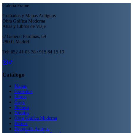
Galería Frame
Grabados y Mapas Antiguos
Obra Gráfica Moderna
Atlas y Libros de Viaje
c/ General Pardiñas, 69
28001 Madrid
Tel: 652 41 03 78 / 915 64 15 19
Catálogo
Mapas
Grabados
Libros
Goya
Piranesi
Dibujos
Obra Gráfica Moderna
Posters
Fotografía Antigua