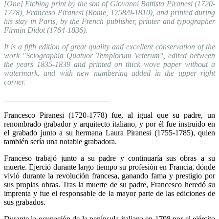
[One] Etching print by the son of Giovanni Battista Piranesi (1720-
1778), Franceso Piranesi (Rome, 1758/9-1810), and printed during
his stay in Paris, by the French publisher, printer and typographer
Firmin Didot (1764-1836).
It is a fifth edition of great quality and excellent conservation of the
work "Sciographia Quatuor Templorum Veterum", edited between
the years 1835-1839 and printed on thick wove paper without a
watermark, and with new numbering added in the upper right
corner.
___________________________
Francesco Piranesi (1720-1778) fue, al igual que su padre, un
renombrado grabador y arquitecto italiano, y por él fue instruido en
el grabado junto a su hermana Laura Piranesi (1755-1785), quien
también sería una notable grabadora.
Franceso trabajó junto a su padre y continuaría sus obras a su
muerte. Ejerció durante largo tiempo su profesión en Francia, dónde
vivió durante la revolución francesa, ganando fama y prestigio por
sus propias obras. Tras la muerte de su padre, Francesco heredó su
imprenta y fue el responsable de la mayor parte de las ediciones de
sus grabados.
Durante la ocupación de la península italiana en 1798 por el ejército