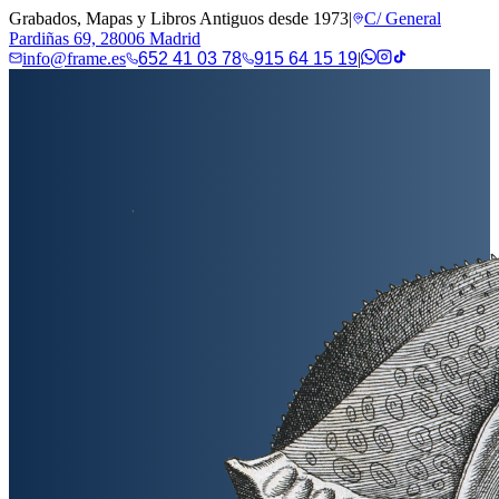
Grabados, Mapas y Libros Antiguos desde 1973
|
C/ General
Pardiñas 69, 28006 Madrid
info@frame.es
652 41 03 78
915 64 15 19
|