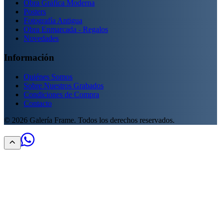
Obra Gráfica Moderna
Posters
Fotografía Antigua
Obra Enmarcada - Regalos
Novedades
Información
Quiénes Somos
Sobre Nuestros Grabados
Condiciones de Compra
Contacto
©
2026
Galería Frame. Todos los derechos reservados.