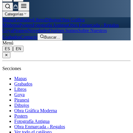
Categorías
Mapas
Grabados
Libros
Dibujos
Obra Gráfica
Moderna
Posters
Fotografía Antigua
Obra Enmarcada - Regalos
Goya
Piranesi
Novedades
Quiénes Somos
Sobre Nuestros
Grabados
Contacto
Buscar
…
Menú
|
ES
EN
✕
Secciones
Mapas
Grabados
Libros
Goya
Piranesi
Dibujos
Obra Gráfica Moderna
Posters
Fotografía Antigua
Obra Enmarcada - Regalos
Ver todo el catálogo