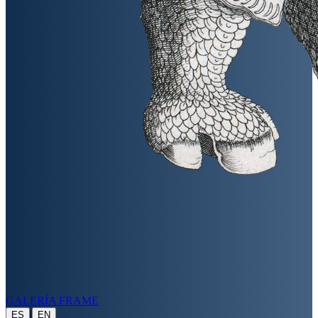
GALERÍA FRAME
|
ES
EN