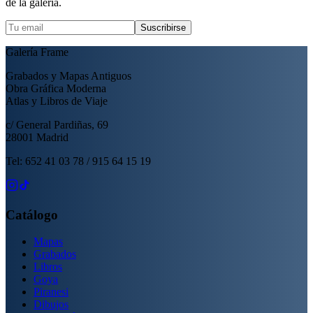
de la galería.
Suscribirse
Galería Frame
Grabados y Mapas Antiguos
Obra Gráfica Moderna
Atlas y Libros de Viaje
c/ General Pardiñas, 69
28001 Madrid
Tel: 652 41 03 78 / 915 64 15 19
Catálogo
Mapas
Grabados
Libros
Goya
Piranesi
Dibujos