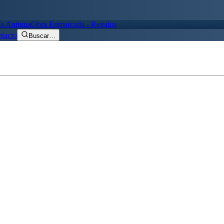
ía Antigua
Obra Enmarcada - Regalos
tacto
Buscar
…