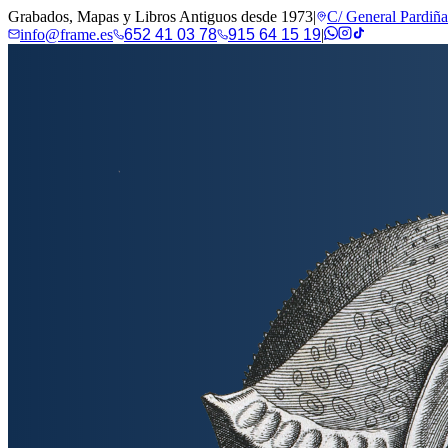
Grabados, Mapas y Libros Antiguos desde 1973
|
C/ General Pardiñ
info@frame.es
652 41 03 78
915 64 15 19
|