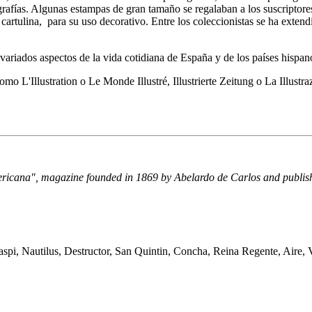
rafías. Algunas estampas de gran tamaño se regalaban a los suscriptores
rtulina, para su uso decorativo. Entre los coleccionistas se ha extendi
 variados aspectos de la vida cotidiana de España y de los países hisp
omo L'Illustration o Le Monde Illustré, Illustrierte Zeitung o La Illust
ericana", magazine founded in 1869 by Abelardo de Carlos and publis
aspi, Nautilus, Destructor, San Quintin, Concha, Reina Regente, Aire,