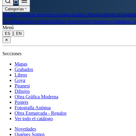
Categorías
Mapas
Grabados
Libros
Dibujos
Obra Gráfica Moderna
Posters
Fotograf
Goya
Piranesi
Novedades
Quiénes Somos
Sobre Nuestros Grabados
Con
Menú
|
ES
EN
✕
Secciones
Mapas
Grabados
Libros
Goya
Piranesi
Dibujos
Obra Gráfica Moderna
Posters
Fotografía Antigua
Obra Enmarcada - Regalos
Ver todo el catálogo
Novedades
Quiénes Somos