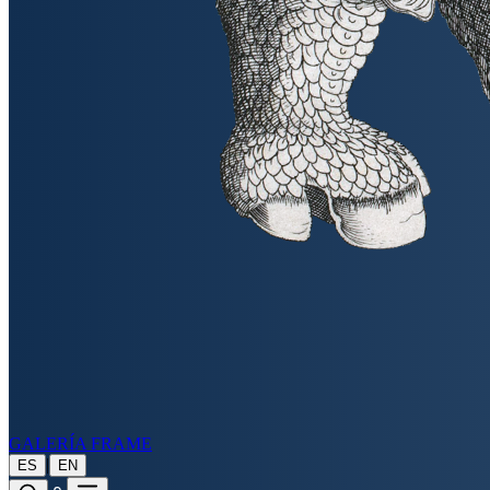
GALERÍA FRAME
|
ES
EN