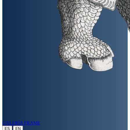
GALERÍA FRAME
|
ES
EN