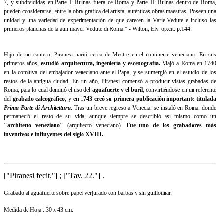
7, y subdivididas en Parte I: Ruinas fuera de Roma y Parte II: Ruinas dentro de Roma,
pueden considerarse, entre la obra gráfica del artista, auténticas obras maestras. Poseen una
unidad y una variedad de experimentación de que carecen la Varie Vedute e incluso las
primeros planchas de la aún mayor Vedute di Roma." - Wilton, Ely. op.cit. p.144.
Hijo de un cantero, Piranesi nació cerca de Mestre en el continente veneciano. En sus
primeros años,
estudió arquitectura, ingeniería y escenografía.
Viajó a Roma en 1740
en la comitiva del embajador veneciano ante el Papa, y se sumergió en el estudio de los
restos de la antigua ciudad. En un año, Piranesi comenzó a producir vistas grabadas de
Roma, para lo cual dominó el uso del
aguafuerte y el buril
, convirtiéndose en un referente
del
grabado calcográfico
; y
en 1743 creó su primera publicación importante titulada
Prima Parte di Architettura
. Tras un breve regreso a Venecia, se instaló en Roma, donde
permaneció el resto de su vida, aunque siempre se describió así mismo como un
"architetto veneziano"
(arquitecto veneciano).
Fue uno de los grabadores más
inventivos e influyentes del siglo XVIII.
["Piranesi fecit."] ; ["Tav. 22."] .
Grabado al aguafuerte sobre papel verjurado con barbas y sin guillotinar.
Medida de Hoja : 30 x 43 cm.