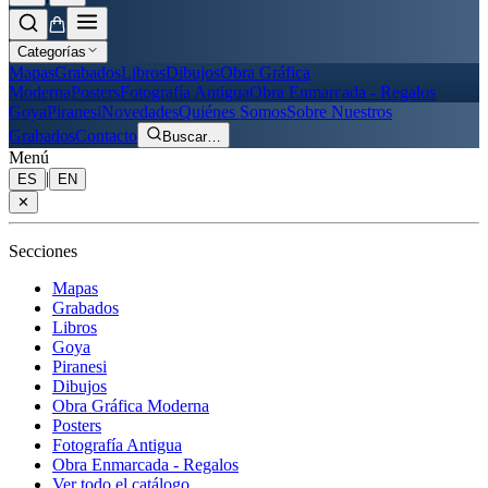
Categorías
Mapas
Grabados
Libros
Dibujos
Obra Gráfica
Moderna
Posters
Fotografía Antigua
Obra Enmarcada - Regalos
Goya
Piranesi
Novedades
Quiénes Somos
Sobre Nuestros
Grabados
Contacto
Buscar
…
Menú
|
ES
EN
✕
Secciones
Mapas
Grabados
Libros
Goya
Piranesi
Dibujos
Obra Gráfica Moderna
Posters
Fotografía Antigua
Obra Enmarcada - Regalos
Ver todo el catálogo