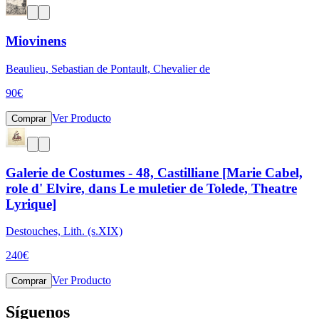
Miovinens
Beaulieu, Sebastian de Pontault, Chevalier de
90
€
Ver Producto
Comprar
Galerie de Costumes - 48, Castilliane [Marie Cabel,
role d' Elvire, dans Le muletier de Tolede, Theatre
Lyrique]
Destouches, Lith. (s.XIX)
240
€
Ver Producto
Comprar
Síguenos