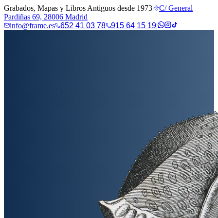
Grabados, Mapas y Libros Antiguos desde 1973
|
C/ General
Pardiñas 69, 28006 Madrid
info@frame.es
652 41 03 78
915 64 15 19
|