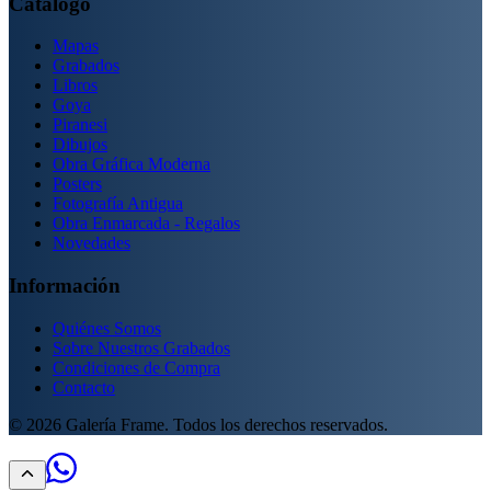
Catálogo
Mapas
Grabados
Libros
Goya
Piranesi
Dibujos
Obra Gráfica Moderna
Posters
Fotografía Antigua
Obra Enmarcada - Regalos
Novedades
Información
Quiénes Somos
Sobre Nuestros Grabados
Condiciones de Compra
Contacto
©
2026
Galería Frame. Todos los derechos reservados.