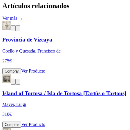
Artículos relacionados
Ver más →
Provincia de Vizcaya
Coello y Quesada, Francisco de
275
€
Ver Producto
Comprar
Island of Tortosa / Isla de Tortosa [Tartús o Tartous]
Mayer, Luigi
310
€
Ver Producto
Comprar