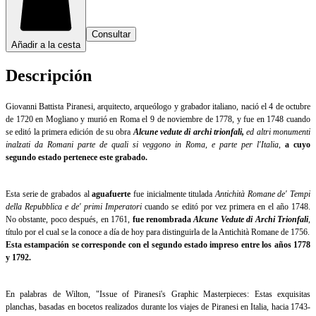
Consultar
Añadir a la cesta
Descripción
Giovanni Battista Piranesi, arquitecto, arqueólogo y grabador italiano, nació el 4 de octubre
de 1720 en Mogliano y murió en Roma el 9 de noviembre de 1778, y fue en 1748 cuando
se editó la primera edición de su obra
Alcune vedute di archi trionfali,
ed altri monumenti
inalzati da Romani parte de quali si veggono in Roma, e parte per l'Italia
,
a cuyo
segundo estado pertenece este grabado.
Esta serie de grabados al
aguafuerte
fue inicialmente titulada
Antichità Romane de' Tempi
della Repubblica e de' primi Imperatori
cuando se editó por vez primera en el año 1748.
No obstante, poco después, en 1761,
fue renombrada
Alcune
Vedute di Archi Trionfali
,
título por el cual se la conoce a día de hoy para distinguirla de la Antichità Romane de 1756.
Esta estampación se corresponde con el segundo estado impreso entre los años 1778
y 1792.
En palabras de Wilton, "Issue of Piranesi's Graphic Masterpieces: Estas exquisitas
planchas, basadas en bocetos realizados durante los viajes de Piranesi en Italia, hacia 1743-