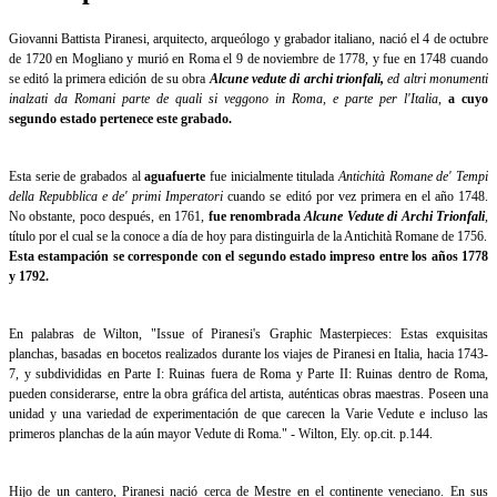
Giovanni Battista Piranesi, arquitecto, arqueólogo y grabador italiano, nació el 4 de octubre
de 1720 en Mogliano y murió en Roma el 9 de noviembre de 1778, y fue en 1748 cuando
se editó la primera edición de su obra
Alcune vedute di archi trionfali,
ed altri monumenti
inalzati da Romani parte de quali si veggono in Roma, e parte per l'Italia
,
a cuyo
segundo estado pertenece este grabado.
Esta serie de grabados al
aguafuerte
fue inicialmente titulada
Antichità Romane de' Tempi
della Repubblica e de' primi Imperatori
cuando se editó por vez primera en el año 1748.
No obstante, poco después, en 1761,
fue renombrada
Alcune
Vedute di Archi Trionfali
,
título por el cual se la conoce a día de hoy para distinguirla de la Antichità Romane de 1756.
Esta estampación se corresponde con el segundo estado impreso entre los años 1778
y 1792.
En palabras de Wilton, "Issue of Piranesi's Graphic Masterpieces: Estas exquisitas
planchas, basadas en bocetos realizados durante los viajes de Piranesi en Italia, hacia 1743-
7, y subdivididas en Parte I: Ruinas fuera de Roma y Parte II: Ruinas dentro de Roma,
pueden considerarse, entre la obra gráfica del artista, auténticas obras maestras. Poseen una
unidad y una variedad de experimentación de que carecen la Varie Vedute e incluso las
primeros planchas de la aún mayor Vedute di Roma." - Wilton, Ely. op.cit. p.144.
Hijo de un cantero, Piranesi nació cerca de Mestre en el continente veneciano. En sus