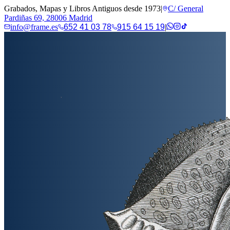
Grabados, Mapas y Libros Antiguos desde 1973
|
C/ General
Pardiñas 69, 28006 Madrid
info@frame.es
652 41 03 78
915 64 15 19
|