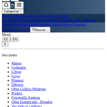
Categorías
Mapas
Grabados
Libros
Dibujos
Obra Gráfica
Moderna
Posters
Fotografía Antigua
Obra Enmarcada - Regalos
Goya
Piranesi
Novedades
Quiénes Somos
Sobre Nuestros
Grabados
Contacto
Buscar
…
Menú
|
ES
EN
✕
Secciones
Mapas
Grabados
Libros
Goya
Piranesi
Dibujos
Obra Gráfica Moderna
Posters
Fotografía Antigua
Obra Enmarcada - Regalos
Ver todo el catálogo