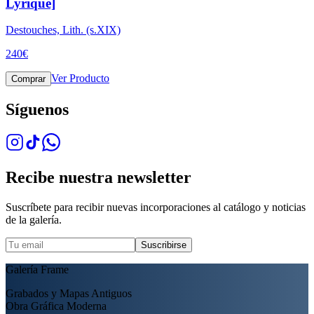
Lyrique]
Destouches, Lith. (s.XIX)
240
€
Ver Producto
Comprar
Síguenos
Recibe nuestra newsletter
Suscríbete para recibir nuevas incorporaciones al catálogo y noticias
de la galería.
Suscribirse
Galería Frame
Grabados y Mapas Antiguos
Obra Gráfica Moderna