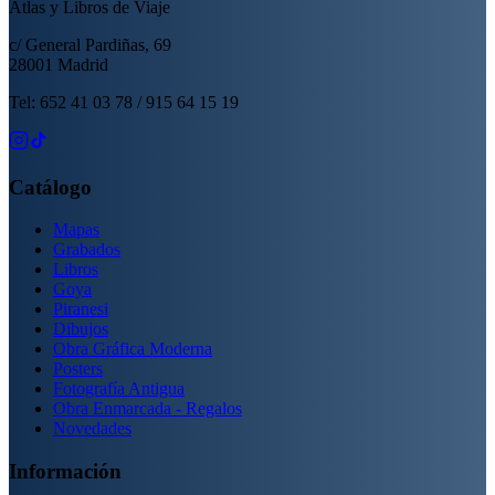
Atlas y Libros de Viaje
c/ General Pardiñas, 69
28001 Madrid
Tel: 652 41 03 78 / 915 64 15 19
Catálogo
Mapas
Grabados
Libros
Goya
Piranesi
Dibujos
Obra Gráfica Moderna
Posters
Fotografía Antigua
Obra Enmarcada - Regalos
Novedades
Información