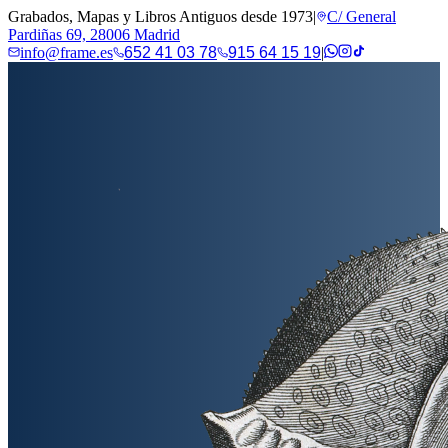
Grabados, Mapas y Libros Antiguos desde 1973
|
C/ General
Pardiñas 69, 28006 Madrid
info@frame.es
652 41 03 78
915 64 15 19
|