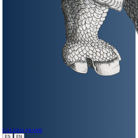
GALERÍA FRAME
|
ES
EN