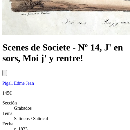
Scenes de Societe - Nº 14, J' en
sors, Moi j' y rentre!
Pigal, Edme Jean
145
€
Sección
Grabados
Tema
Satiricos / Satirical
Fecha
c. 1823