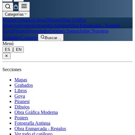
Categorías
Mapas
Grabados
Libros
Dibujos
Obra Gráfica
Moderna
Posters
Fotografía Antigua
Obra Enmarcada - Regalos
Goya
Piranesi
Novedades
Quiénes Somos
Sobre Nuestros
Grabados
Contacto
Buscar
…
Menú
|
ES
EN
✕
Secciones
Mapas
Grabados
Libros
Goya
Piranesi
Dibujos
Obra Gráfica Moderna
Posters
Fotografía Antigua
Obra Enmarcada - Regalos
Ver todo el catálogo