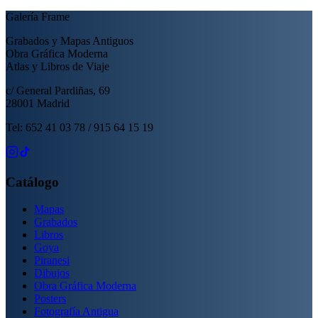
Galería Frame
Grabados y Mapas Antiguos
Obra Gráfica Moderna
Atlas y Libros de Viaje
c/ General Pardiñas, 69
28001 Madrid
Tel: 652 41 03 78 / 915 64 15 19
Catálogo
Mapas
Grabados
Libros
Goya
Piranesi
Dibujos
Obra Gráfica Moderna
Posters
Fotografía Antigua