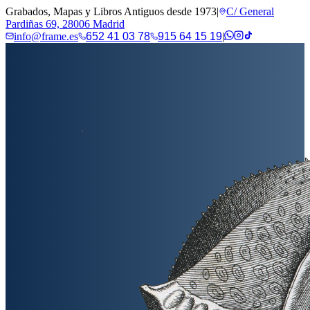
Grabados, Mapas y Libros Antiguos desde 1973
|
C/ General
Pardiñas 69, 28006 Madrid
info@frame.es
652 41 03 78
915 64 15 19
|