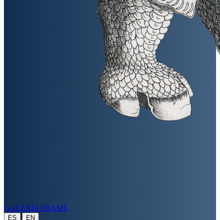
GALERÍA FRAME
|
ES
EN