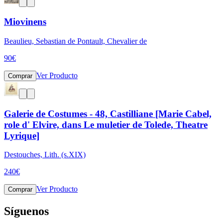
Miovinens
Beaulieu, Sebastian de Pontault, Chevalier de
90
€
Ver Producto
Comprar
Galerie de Costumes - 48, Castilliane [Marie Cabel,
role d' Elvire, dans Le muletier de Tolede, Theatre
Lyrique]
Destouches, Lith. (s.XIX)
240
€
Ver Producto
Comprar
Síguenos