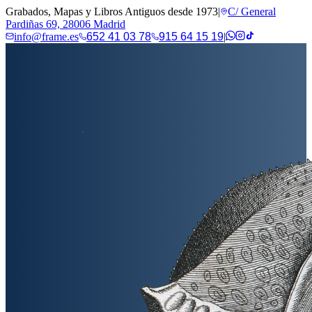
Grabados, Mapas y Libros Antiguos desde 1973
|
C/ General
Pardiñas 69, 28006 Madrid
info@frame.es
652 41 03 78
915 64 15 19
|