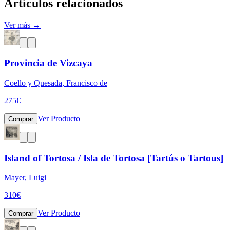
Artículos relacionados
Ver más →
Provincia de Vizcaya
Coello y Quesada, Francisco de
275
€
Ver Producto
Comprar
Island of Tortosa / Isla de Tortosa [Tartús o Tartous]
Mayer, Luigi
310
€
Ver Producto
Comprar