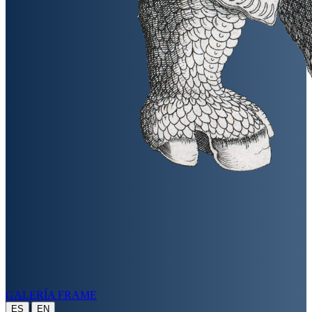
GALERÍA FRAME
|
ES
EN