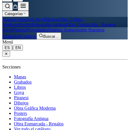
Categorías
Mapas
Grabados
Libros
Dibujos
Obra Gráfica
Moderna
Posters
Fotografía Antigua
Obra Enmarcada - Regalos
Goya
Piranesi
Novedades
Quiénes Somos
Sobre Nuestros
Grabados
Contacto
Buscar
…
Menú
|
ES
EN
✕
Secciones
Mapas
Grabados
Libros
Goya
Piranesi
Dibujos
Obra Gráfica Moderna
Posters
Fotografía Antigua
Obra Enmarcada - Regalos
Ver todo el catálogo