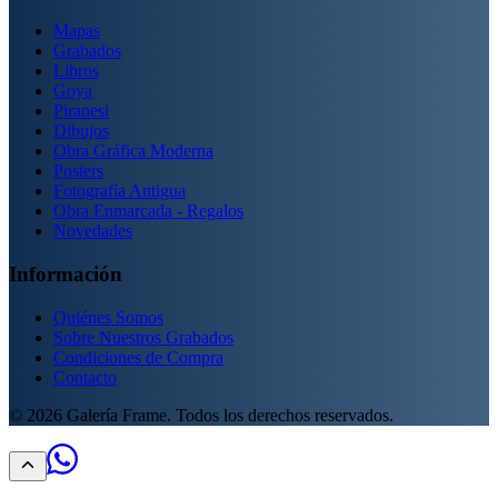
Mapas
Grabados
Libros
Goya
Piranesi
Dibujos
Obra Gráfica Moderna
Posters
Fotografía Antigua
Obra Enmarcada - Regalos
Novedades
Información
Quiénes Somos
Sobre Nuestros Grabados
Condiciones de Compra
Contacto
©
2026
Galería Frame. Todos los derechos reservados.