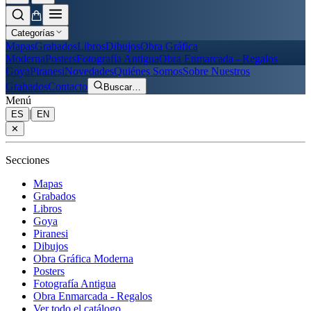
Categorías
Mapas
Grabados
Libros
Dibujos
Obra Gráfica
Moderna
Posters
Fotografía Antigua
Obra Enmarcada - Regalos
Goya
Piranesi
Novedades
Quiénes Somos
Sobre Nuestros
Grabados
Contacto
Buscar
…
Menú
|
ES
EN
✕
Secciones
Mapas
Grabados
Libros
Goya
Piranesi
Dibujos
Obra Gráfica Moderna
Posters
Fotografía Antigua
Obra Enmarcada - Regalos
Ver todo el catálogo