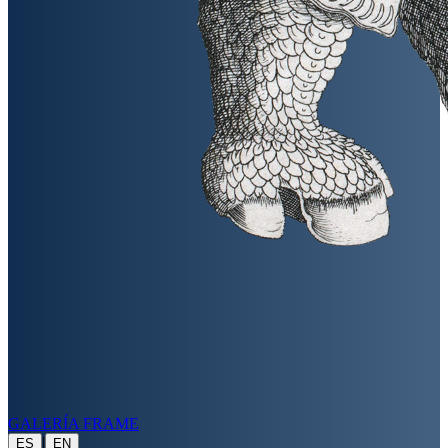
GALERÍA FRAME
|
ES
EN