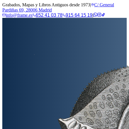
Grabados, Mapas y Libros Antiguos desde 1973
|
C/ General
Pardiñas 69, 28006 Madrid
info@frame.es
652 41 03 78
915 64 15 19
|