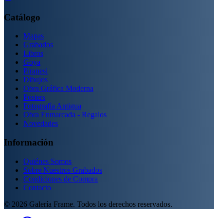
Catálogo
Mapas
Grabados
Libros
Goya
Piranesi
Dibujos
Obra Gráfica Moderna
Posters
Fotografía Antigua
Obra Enmarcada - Regalos
Novedades
Información
Quiénes Somos
Sobre Nuestros Grabados
Condiciones de Compra
Contacto
©
2026
Galería Frame. Todos los derechos reservados.