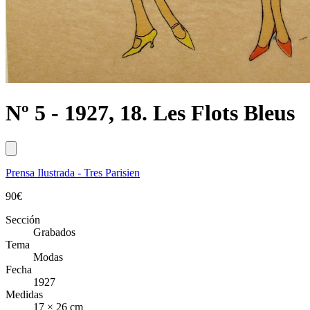
Nº 5 - 1927, 18. Les Flots Bleus
Prensa Ilustrada - Tres Parisien
90
€
Sección
Grabados
Tema
Modas
Fecha
1927
Medidas
17 × 26 cm