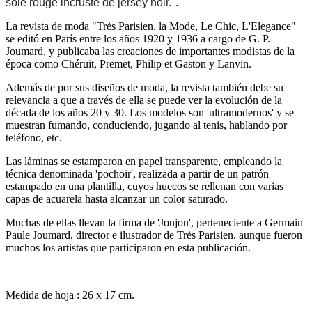
soie rouge incrusté de jersey noir.
".
La revista de moda "Très Parisien, la Mode, Le Chic, L'Elegance"
se editó en París entre los años 1920 y 1936 a cargo de G. P.
Joumard, y publicaba las creaciones de importantes modistas de la
época como Chéruit, Premet, Philip et Gaston y Lanvin.
Además de por sus diseños de moda, la revista también debe su
relevancia a que a través de ella se puede ver la evolución de la
década de los años 20 y 30. Los modelos son 'ultramodernos' y se
muestran fumando, conduciendo, jugando al tenis, hablando por
teléfono, etc.
Las láminas se estamparon en papel transparente, empleando la
técnica denominada 'pochoir', realizada a partir de un patrón
estampado en una plantilla, cuyos huecos se rellenan con varias
capas de acuarela hasta alcanzar un color saturado.
Muchas de ellas llevan la firma de 'Joujou', perteneciente a Germain
Paule Joumard, director e ilustrador de Très Parisien, aunque fueron
muchos los artistas que participaron en esta publicación.
Medida de hoja : 26 x 17 cm.