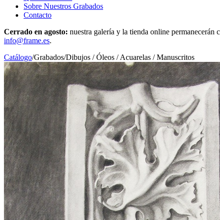
Sobre Nuestros Grabados
Contacto
Cerrado en agosto:
nuestra galería y la tienda online permanecerán c
info@frame.es
.
Catálogo
/
Grabados
/
Dibujos / Óleos / Acuarelas / Manuscritos