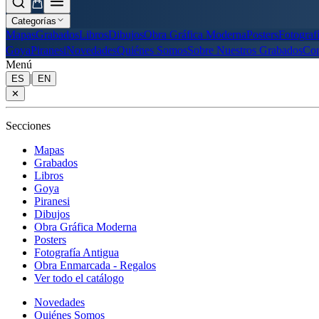
Categorías
Mapas
Grabados
Libros
Dibujos
Obra Gráfica Moderna
Posters
Fotograf
Goya
Piranesi
Novedades
Quiénes Somos
Sobre Nuestros Grabados
Con
Menú
|
ES
EN
✕
Secciones
Mapas
Grabados
Libros
Goya
Piranesi
Dibujos
Obra Gráfica Moderna
Posters
Fotografía Antigua
Obra Enmarcada - Regalos
Ver todo el catálogo
Novedades
Quiénes Somos