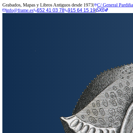
Grabados, Mapas y Libros Antiguos desde 1973
|
C/ General Pardiñ
info@frame.es
652 41 03 78
915 64 15 19
|