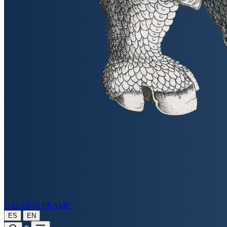
GALERÍA FRAME
|
ES
EN