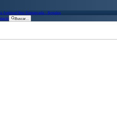
ía Antigua
Obra Enmarcada - Regalos
tacto
Buscar
…