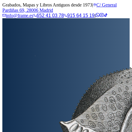
Grabados, Mapas y Libros Antiguos desde 1973
|
C/ General
Pardiñas 69, 28006 Madrid
info@frame.es
652 41 03 78
915 64 15 19
|