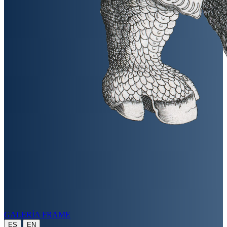
GALERÍA FRAME
|
ES
EN