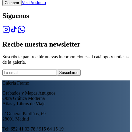
Ver Producto
Comprar
Síguenos
Recibe nuestra newsletter
Suscríbete para recibir nuevas incorporaciones al catálogo y noticias
de la galería.
Suscribirse
Galería Frame
Grabados y Mapas Antiguos
Obra Gráfica Moderna
Atlas y Libros de Viaje
c/ General Pardiñas, 69
28001 Madrid
Tel: 652 41 03 78 / 915 64 15 19