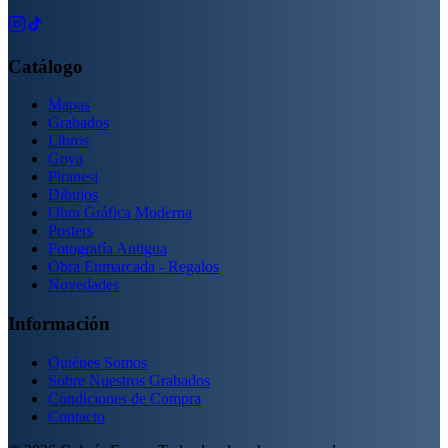
Catálogo
Mapas
Grabados
Libros
Goya
Piranesi
Dibujos
Obra Gráfica Moderna
Posters
Fotografía Antigua
Obra Enmarcada - Regalos
Novedades
Información
Quiénes Somos
Sobre Nuestros Grabados
Condiciones de Compra
Contacto