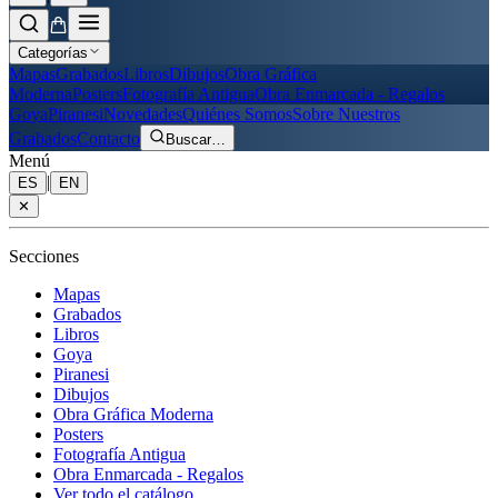
Categorías
Mapas
Grabados
Libros
Dibujos
Obra Gráfica
Moderna
Posters
Fotografía Antigua
Obra Enmarcada - Regalos
Goya
Piranesi
Novedades
Quiénes Somos
Sobre Nuestros
Grabados
Contacto
Buscar
…
Menú
|
ES
EN
✕
Secciones
Mapas
Grabados
Libros
Goya
Piranesi
Dibujos
Obra Gráfica Moderna
Posters
Fotografía Antigua
Obra Enmarcada - Regalos
Ver todo el catálogo