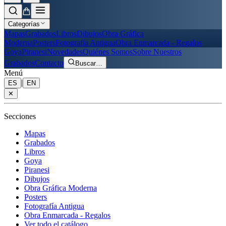
Categorías
Mapas
Grabados
Libros
Dibujos
Obra Gráfica
Moderna
Posters
Fotografía Antigua
Obra Enmarcada - Regalos
Goya
Piranesi
Novedades
Quiénes Somos
Sobre Nuestros
Grabados
Contacto
Buscar
…
Menú
|
ES
EN
✕
Secciones
Mapas
Grabados
Libros
Goya
Piranesi
Dibujos
Obra Gráfica Moderna
Posters
Fotografía Antigua
Obra Enmarcada - Regalos
Ver todo el catálogo