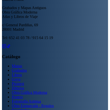
Grabados y Mapas Antiguos
Obra Gráfica Moderna
Atlas y Libros de Viaje
c/ General Pardiñas, 69
28001 Madrid
Tel: 652 41 03 78 / 915 64 15 19
Catálogo
Mapas
Grabados
Libros
Goya
Piranesi
Dibujos
Obra Gráfica Moderna
Posters
Fotografía Antigua
Obra Enmarcada - Regalos