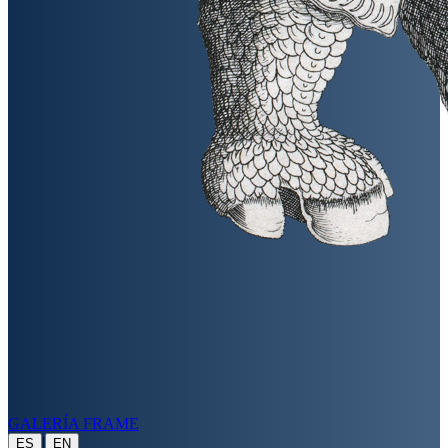
GALERÍA FRAME
|
ES
EN