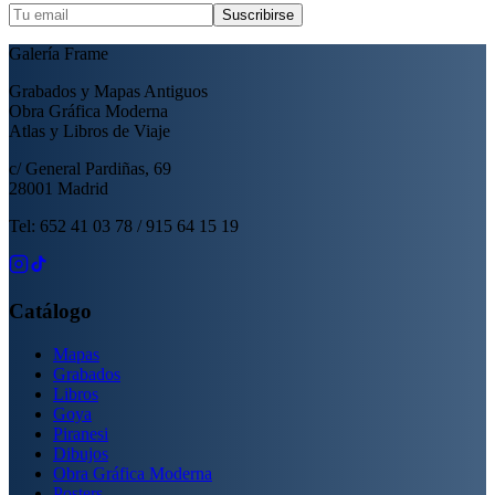
Suscribirse
Galería Frame
Grabados y Mapas Antiguos
Obra Gráfica Moderna
Atlas y Libros de Viaje
c/ General Pardiñas, 69
28001 Madrid
Tel: 652 41 03 78 / 915 64 15 19
Catálogo
Mapas
Grabados
Libros
Goya
Piranesi
Dibujos
Obra Gráfica Moderna
Posters