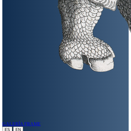
GALERÍA FRAME
|
ES
EN