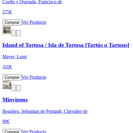
Coello y Quesada, Francisco de
275
€
Ver Producto
Comprar
Island of Tortosa / Isla de Tortosa [Tartús o Tartous]
Mayer, Luigi
310
€
Ver Producto
Comprar
Miovinens
Beaulieu, Sebastian de Pontault, Chevalier de
90
€
Ver Producto
Comprar