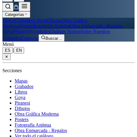
Categorías
Mapas
Grabados
Libros
Dibujos
Obra Gráfica
Moderna
Posters
Fotografía Antigua
Obra Enmarcada - Regalos
Goya
Piranesi
Novedades
Quiénes Somos
Sobre Nuestros
Grabados
Contacto
Buscar
…
Menú
|
ES
EN
✕
Secciones
Mapas
Grabados
Libros
Goya
Piranesi
Dibujos
Obra Gráfica Moderna
Posters
Fotografía Antigua
Obra Enmarcada - Regalos
Ver todo el catálogo