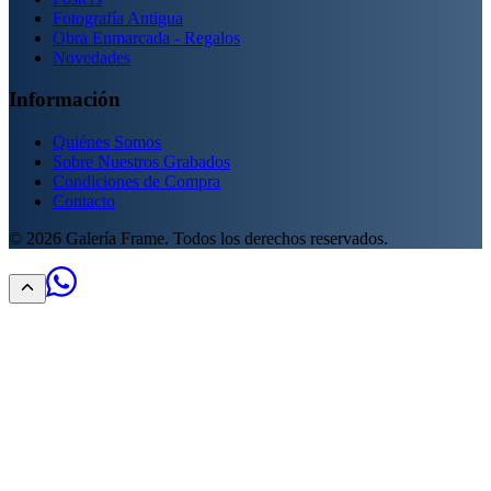
Fotografía Antigua
Obra Enmarcada - Regalos
Novedades
Información
Quiénes Somos
Sobre Nuestros Grabados
Condiciones de Compra
Contacto
©
2026
Galería Frame. Todos los derechos reservados.