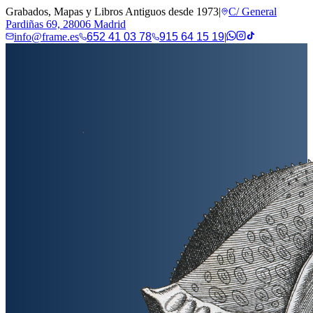
Grabados, Mapas y Libros Antiguos desde 1973
|
C/ General
Pardiñas 69, 28006 Madrid
info@frame.es
652 41 03 78
915 64 15 19
|