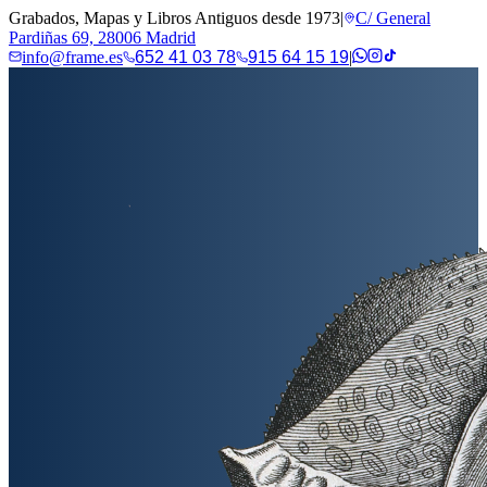
Grabados, Mapas y Libros Antiguos desde 1973
|
C/ General
Pardiñas 69, 28006 Madrid
info@frame.es
652 41 03 78
915 64 15 19
|