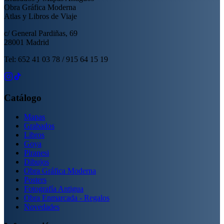
Obra Gráfica Moderna
Atlas y Libros de Viaje
c/ General Pardiñas, 69
28001 Madrid
Tel: 652 41 03 78 / 915 64 15 19
Catálogo
Mapas
Grabados
Libros
Goya
Piranesi
Dibujos
Obra Gráfica Moderna
Posters
Fotografía Antigua
Obra Enmarcada - Regalos
Novedades