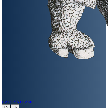
GALERÍA FRAME
|
ES
EN