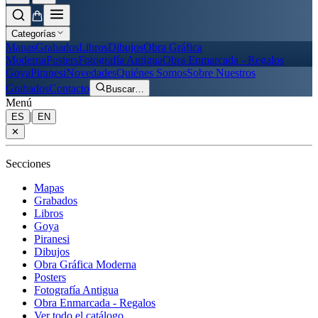
Categorías
Mapas
Grabados
Libros
Dibujos
Obra Gráfica
Moderna
Posters
Fotografía Antigua
Obra Enmarcada - Regalos
Goya
Piranesi
Novedades
Quiénes Somos
Sobre Nuestros
Grabados
Contacto
Buscar
…
Menú
|
ES
EN
✕
Secciones
Mapas
Grabados
Libros
Goya
Piranesi
Dibujos
Obra Gráfica Moderna
Posters
Fotografía Antigua
Obra Enmarcada - Regalos
Ver todo el catálogo