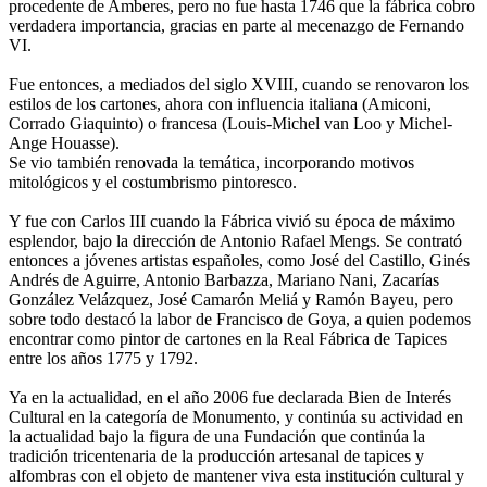
procedente de Amberes, pero no fue hasta 1746 que la fábrica cobro
verdadera importancia, gracias en parte al mecenazgo de Fernando
VI.
Fue entonces, a mediados del siglo XVIII, cuando se renovaron los
estilos de los cartones, ahora con influencia italiana (Amiconi,
Corrado Giaquinto) o francesa (Louis-Michel van Loo y Michel-
Ange Houasse).
Se vio también renovada la temática, incorporando motivos
mitológicos y el costumbrismo pintoresco.
Y fue con Carlos III cuando la Fábrica vivió su época de máximo
esplendor, bajo la dirección de Antonio Rafael Mengs. Se contrató
entonces a jóvenes artistas españoles, como José del Castillo, Ginés
Andrés de Aguirre, Antonio Barbazza, Mariano Nani, Zacarías
González Velázquez, José Camarón Meliá y Ramón Bayeu, pero
sobre todo destacó la labor de Francisco de Goya, a quien podemos
encontrar como pintor de cartones en la Real Fábrica de Tapices
entre los años 1775 y 1792.
Ya en la actualidad, en el año 2006 fue declarada Bien de Interés
Cultural​ en la categoría de Monumento, y continúa su actividad en
la actualidad bajo la figura de una Fundación que continúa la
tradición tricentenaria de la producción artesanal de tapices y
alfombras con el objeto de mantener viva esta institución cultural y