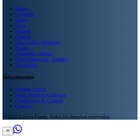
Mapas
Grabados
Libros
Goya
Piranesi
Dibujos
Obra Gráfica Moderna
Posters
Fotografía Antigua
Obra Enmarcada - Regalos
Novedades
Información
Quiénes Somos
Sobre Nuestros Grabados
Condiciones de Compra
Contacto
©
2026
Galería Frame. Todos los derechos reservados.