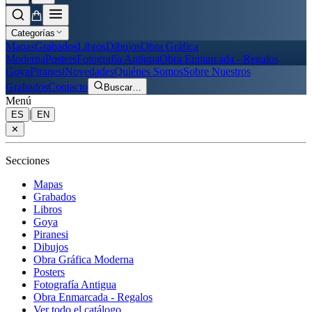
Categorías
Mapas
Grabados
Libros
Dibujos
Obra Gráfica
Moderna
Posters
Fotografía Antigua
Obra Enmarcada - Regalos
Goya
Piranesi
Novedades
Quiénes Somos
Sobre Nuestros
Grabados
Contacto
Buscar
…
Menú
|
ES
EN
✕
Secciones
Mapas
Grabados
Libros
Goya
Piranesi
Dibujos
Obra Gráfica Moderna
Posters
Fotografía Antigua
Obra Enmarcada - Regalos
Ver todo el catálogo