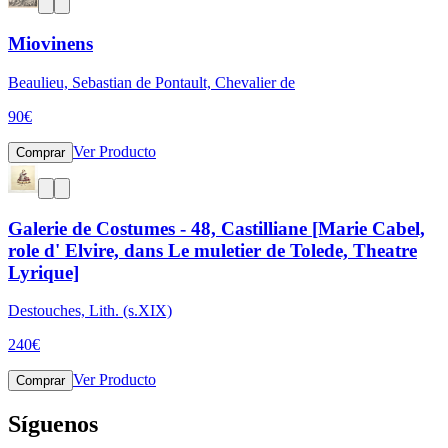
Miovinens
Beaulieu, Sebastian de Pontault, Chevalier de
90
€
Ver Producto
Comprar
Galerie de Costumes - 48, Castilliane [Marie Cabel,
role d' Elvire, dans Le muletier de Tolede, Theatre
Lyrique]
Destouches, Lith. (s.XIX)
240
€
Ver Producto
Comprar
Síguenos