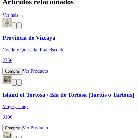
Artículos relacionados
Ver más →
Provincia de Vizcaya
Coello y Quesada, Francisco de
275
€
Ver Producto
Comprar
Island of Tortosa / Isla de Tortosa [Tartús o Tartous]
Mayer, Luigi
310
€
Ver Producto
Comprar