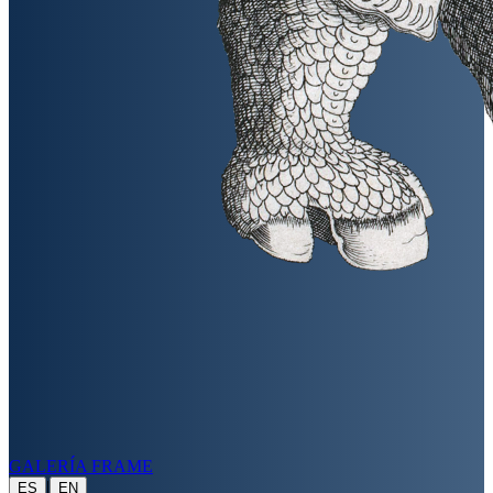
GALERÍA FRAME
|
ES
EN