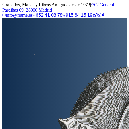
Grabados, Mapas y Libros Antiguos desde 1973
|
C/ General
Pardiñas 69, 28006 Madrid
info@frame.es
652 41 03 78
915 64 15 19
|