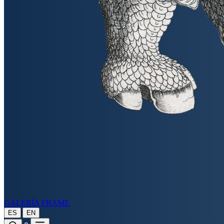
GALERÍA FRAME
|
ES
EN