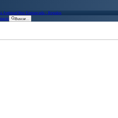
ía Antigua
Obra Enmarcada - Regalos
tacto
Buscar
…