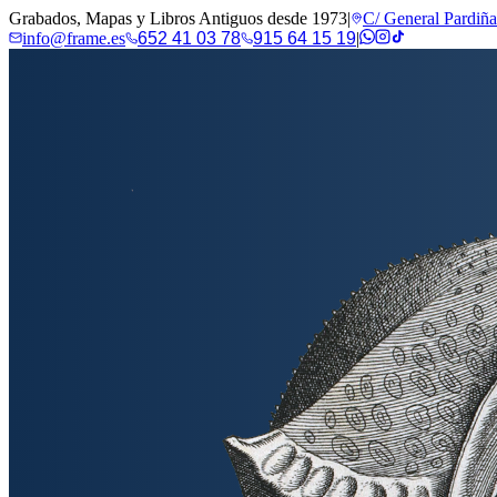
Grabados, Mapas y Libros Antiguos desde 1973
|
C/ General Pardiñ
info@frame.es
652 41 03 78
915 64 15 19
|