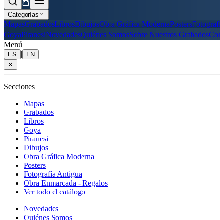
Categorías
Mapas
Grabados
Libros
Dibujos
Obra Gráfica Moderna
Posters
Fotograf
Goya
Piranesi
Novedades
Quiénes Somos
Sobre Nuestros Grabados
Con
Menú
|
ES
EN
✕
Secciones
Mapas
Grabados
Libros
Goya
Piranesi
Dibujos
Obra Gráfica Moderna
Posters
Fotografía Antigua
Obra Enmarcada - Regalos
Ver todo el catálogo
Novedades
Quiénes Somos