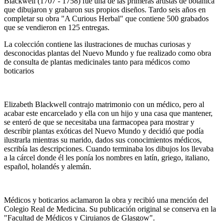
Blackwell (1707 - 1758) fue una de las primeras artistas de botanica
que dibujaron y grabaron sus propios diseños. Tardo seis años en
completar su obra "A Curious Herbal" que contiene 500 grabados
que se vendieron en 125 entregas.
La colección contiene las ilustraciones de muchas curiosas y
desconocidas plantas del Nuevo Mundo y fue realizado como obra
de consulta de plantas medicinales tanto para médicos como
boticarios
Elizabeth Blackwell contrajo matrimonio con un médico, pero al
acabar este encarcelado y ella con un hijo y una casa que mantener,
se enteró de que se necesitaba una farmacopea para mostrar y
describir plantas exóticas del Nuevo Mundo y decidió que podía
ilustrarla mientras su marido, dados sus conocimientos médicos,
escribía las descripciones. Cuando terminaba los dibujos los llevaba
a la cárcel donde él les ponía los nombres en latín, griego, italiano,
español, holandés y alemán.
Médicos y boticarios aclamaron la obra y recibió una mención del
Colegio Real de Medicina. Su publicación original se conserva en la
"Facultad de Médicos y Cirujanos de Glasgow".