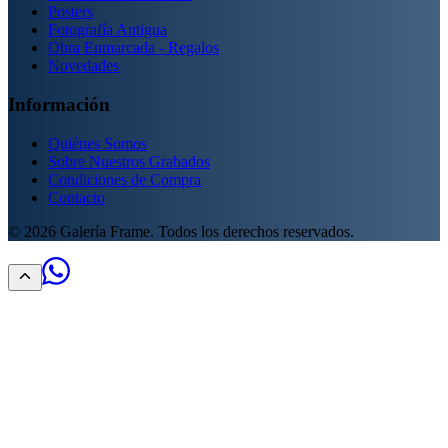
Posters
Fotografía Antigua
Obra Enmarcada - Regalos
Novedades
Información
Quiénes Somos
Sobre Nuestros Grabados
Condiciones de Compra
Contacto
©
2026
Galería Frame. Todos los derechos reservados.