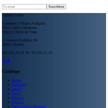
Suscribirse
Galería Frame
Grabados y Mapas Antiguos
Obra Gráfica Moderna
Atlas y Libros de Viaje
c/ General Pardiñas, 69
28001 Madrid
Tel: 652 41 03 78 / 915 64 15 19
Catálogo
Mapas
Grabados
Libros
Goya
Piranesi
Dibujos
Obra Gráfica Moderna