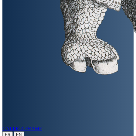
GALERÍA FRAME
|
ES
EN