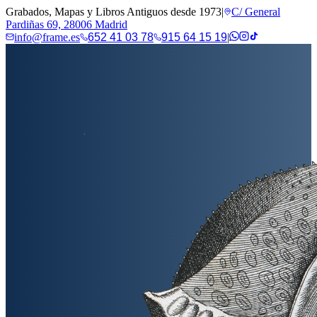
Grabados, Mapas y Libros Antiguos desde 1973
|
C/ General
Pardiñas 69, 28006 Madrid
info@frame.es
652 41 03 78
915 64 15 19
|