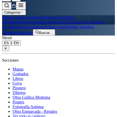
Categorías
Mapas
Grabados
Libros
Dibujos
Obra Gráfica
Moderna
Posters
Fotografía Antigua
Obra Enmarcada - Regalos
Goya
Piranesi
Novedades
Quiénes Somos
Sobre Nuestros
Grabados
Contacto
Buscar
…
Menú
|
ES
EN
✕
Secciones
Mapas
Grabados
Libros
Goya
Piranesi
Dibujos
Obra Gráfica Moderna
Posters
Fotografía Antigua
Obra Enmarcada - Regalos
Ver todo el catálogo