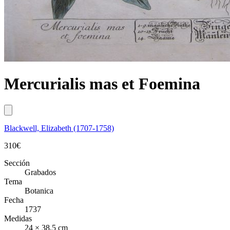
Mercurialis mas et Foemina
Blackwell, Elizabeth (1707-1758)
310
€
Sección
Grabados
Tema
Botanica
Fecha
1737
Medidas
24 × 38,5 cm