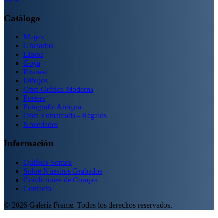
Catálogo
Mapas
Grabados
Libros
Goya
Piranesi
Dibujos
Obra Gráfica Moderna
Posters
Fotografía Antigua
Obra Enmarcada - Regalos
Novedades
Información
Quiénes Somos
Sobre Nuestros Grabados
Condiciones de Compra
Contacto
©
2026
Galería Frame. Todos los derechos reservados.