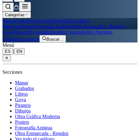
Categorías
Mapas
Grabados
Libros
Dibujos
Obra Gráfica
Moderna
Posters
Fotografía Antigua
Obra Enmarcada - Regalos
Goya
Piranesi
Novedades
Quiénes Somos
Sobre Nuestros
Grabados
Contacto
Buscar
…
Menú
|
ES
EN
✕
Secciones
Mapas
Grabados
Libros
Goya
Piranesi
Dibujos
Obra Gráfica Moderna
Posters
Fotografía Antigua
Obra Enmarcada - Regalos
Ver todo el catálogo