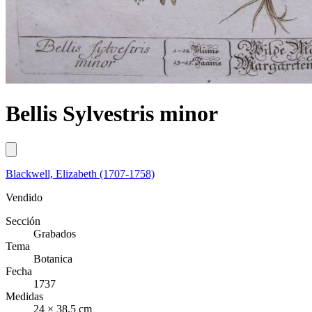
Bellis Sylvestris minor
Blackwell, Elizabeth (1707-1758)
Vendido
Sección
Grabados
Tema
Botanica
Fecha
1737
Medidas
24 × 38,5 cm