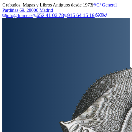
Grabados, Mapas y Libros Antiguos desde 1973
|
C/ General
Pardiñas 69, 28006 Madrid
info@frame.es
652 41 03 78
915 64 15 19
|