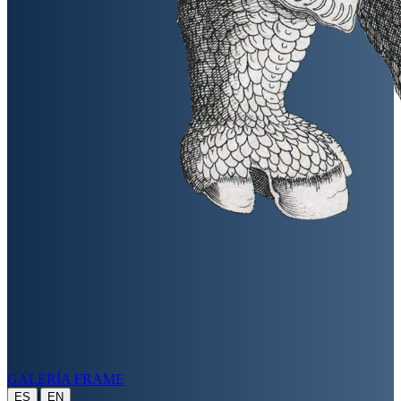
GALERÍA FRAME
|
ES
EN