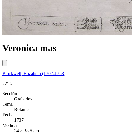
Veronica mas
Blackwell, Elizabeth (1707-1758)
225
€
Sección
Grabados
Tema
Botanica
Fecha
1737
Medidas
24 × 38,5 cm