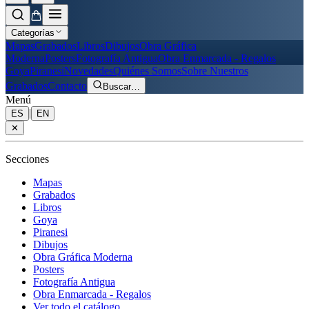
Categorías
Mapas
Grabados
Libros
Dibujos
Obra Gráfica
Moderna
Posters
Fotografía Antigua
Obra Enmarcada - Regalos
Goya
Piranesi
Novedades
Quiénes Somos
Sobre Nuestros
Grabados
Contacto
Buscar
…
Menú
|
ES
EN
✕
Secciones
Mapas
Grabados
Libros
Goya
Piranesi
Dibujos
Obra Gráfica Moderna
Posters
Fotografía Antigua
Obra Enmarcada - Regalos
Ver todo el catálogo