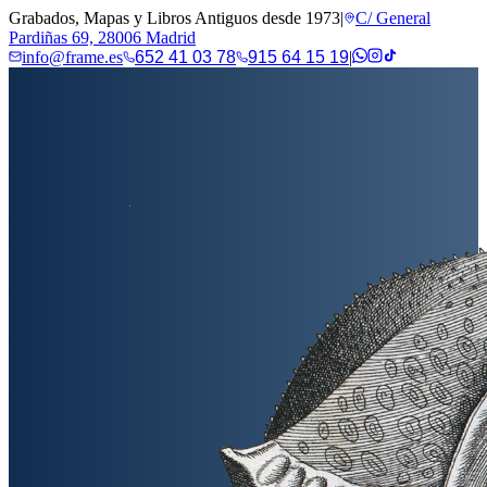
Grabados, Mapas y Libros Antiguos desde 1973
|
C/ General
Pardiñas 69, 28006 Madrid
info@frame.es
652 41 03 78
915 64 15 19
|