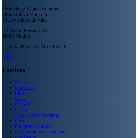
Grabados y Mapas Antiguos
Obra Gráfica Moderna
Atlas y Libros de Viaje
c/ General Pardiñas, 69
28001 Madrid
Tel: 652 41 03 78 / 915 64 15 19
Catálogo
Mapas
Grabados
Libros
Goya
Piranesi
Dibujos
Obra Gráfica Moderna
Posters
Fotografía Antigua
Obra Enmarcada - Regalos
Novedades