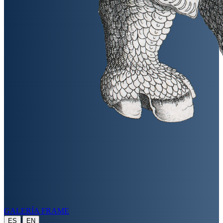
GALERÍA FRAME
|
ES
EN