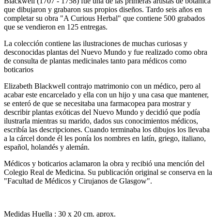
Blackwell (1707 - 1758) fue una de las primeras artistas de botanica
que dibujaron y grabaron sus propios diseños. Tardo seis años en
completar su obra "A Curious Herbal" que contiene 500 grabados
que se vendieron en 125 entregas.
La colección contiene las ilustraciones de muchas curiosas y
desconocidas plantas del Nuevo Mundo y fue realizado como obra
de consulta de plantas medicinales tanto para médicos como
boticarios
Elizabeth Blackwell contrajo matrimonio con un médico, pero al
acabar este encarcelado y ella con un hijo y una casa que mantener,
se enteró de que se necesitaba una farmacopea para mostrar y
describir plantas exóticas del Nuevo Mundo y decidió que podía
ilustrarla mientras su marido, dados sus conocimientos médicos,
escribía las descripciones. Cuando terminaba los dibujos los llevaba
a la cárcel donde él les ponía los nombres en latín, griego, italiano,
español, holandés y alemán.
Médicos y boticarios aclamaron la obra y recibió una mención del
Colegio Real de Medicina. Su publicación original se conserva en la
"Facultad de Médicos y Cirujanos de Glasgow".
Medidas Huella : 30 x 20 cm. aprox.